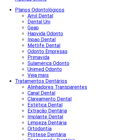
Planos Odontológicos
Amil Dental
Dental Uni
Geap
Hapvida Odonto
Inpao Dental
Metlife Dental
Odonto Empresas
Primavida
Sulamérica Odonto
Unimed Odonto
Veja mais
Tratamentos Dentários
Alinhadores Transparentes
Canal Dental
Clareamento Dental
Estética Dental
Extração Dentária
Implante Dental
Limpeza Dentária
Ortodontia
Prótese Dentária