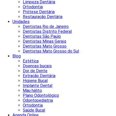
Limpeza Dentária
Ortodontia
Prótese Dentária
Restauração Dentária
Unidades
Dentistas Rio de Janeiro
Dentistas Distrito Federal
Dentistas São Paulo
Dentistas Minas Gerais
Dentistas Mato Grosso
Dentistas Mato Grosso do Sul
Blog
Estética
Doenças bucais
Dor de Dente
Extração Dentária
Higiene Bucal
Implante Dental
Mau hálito
Plano Odontológico
Odontopediatria
Ortodontia
Saúde Bucal
Agenda Online