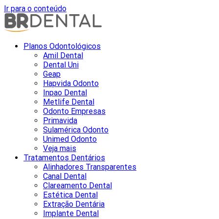
Ir para o conteúdo
Planos Odontológicos
Amil Dental
Dental Uni
Geap
Hapvida Odonto
Inpao Dental
Metlife Dental
Odonto Empresas
Primavida
Sulamérica Odonto
Unimed Odonto
Veja mais
Tratamentos Dentários
Alinhadores Transparentes
Canal Dental
Clareamento Dental
Estética Dental
Extração Dentária
Implante Dental