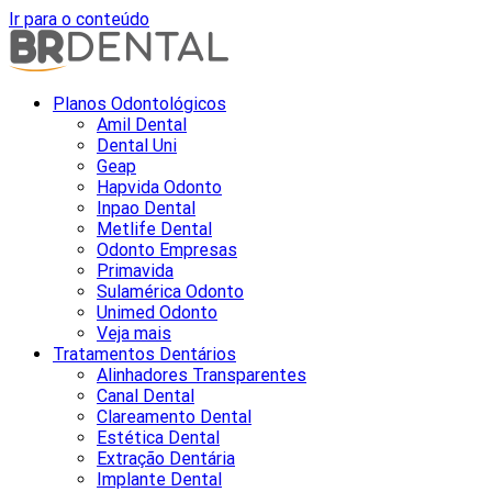
Ir para o conteúdo
Planos Odontológicos
Amil Dental
Dental Uni
Geap
Hapvida Odonto
Inpao Dental
Metlife Dental
Odonto Empresas
Primavida
Sulamérica Odonto
Unimed Odonto
Veja mais
Tratamentos Dentários
Alinhadores Transparentes
Canal Dental
Clareamento Dental
Estética Dental
Extração Dentária
Implante Dental