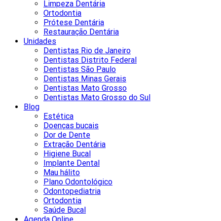
Limpeza Dentária
Ortodontia
Prótese Dentária
Restauração Dentária
Unidades
Dentistas Rio de Janeiro
Dentistas Distrito Federal
Dentistas São Paulo
Dentistas Minas Gerais
Dentistas Mato Grosso
Dentistas Mato Grosso do Sul
Blog
Estética
Doenças bucais
Dor de Dente
Extração Dentária
Higiene Bucal
Implante Dental
Mau hálito
Plano Odontológico
Odontopediatria
Ortodontia
Saúde Bucal
Agenda Online