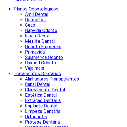
Planos Odontológicos
Amil Dental
Dental Uni
Geap
Hapvida Odonto
Inpao Dental
Metlife Dental
Odonto Empresas
Primavida
Sulamérica Odonto
Unimed Odonto
Veja mais
Tratamentos Dentários
Alinhadores Transparentes
Canal Dental
Clareamento Dental
Estética Dental
Extração Dentária
Implante Dental
Limpeza Dentária
Ortodontia
Prótese Dentária