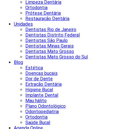
Limpeza Dentária
Ortodontia
Prótese Dentária
Restauração Dentária
Unidades
Dentistas Rio de Janeiro
Dentistas Distrito Federal
Dentistas São Paulo
Dentistas Minas Gerais
Dentistas Mato Grosso
Dentistas Mato Grosso do Sul
Blog
Estética
Doenças bucais
Dor de Dente
Extração Dentária
Higiene Bucal
Implante Dental
Mau hálito
Plano Odontológico
Odontopediatria
Ortodontia
Saúde Bucal
Agenda Online