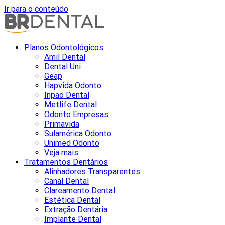
Ir para o conteúdo
Planos Odontológicos
Amil Dental
Dental Uni
Geap
Hapvida Odonto
Inpao Dental
Metlife Dental
Odonto Empresas
Primavida
Sulamérica Odonto
Unimed Odonto
Veja mais
Tratamentos Dentários
Alinhadores Transparentes
Canal Dental
Clareamento Dental
Estética Dental
Extração Dentária
Implante Dental