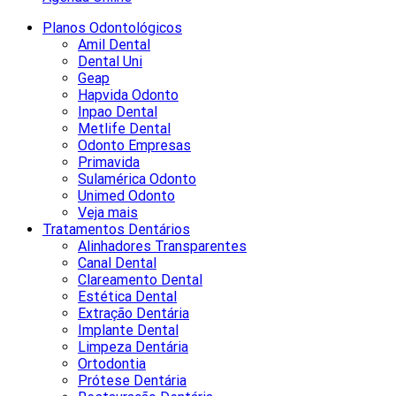
Planos Odontológicos
Amil Dental
Dental Uni
Geap
Hapvida Odonto
Inpao Dental
Metlife Dental
Odonto Empresas
Primavida
Sulamérica Odonto
Unimed Odonto
Veja mais
Tratamentos Dentários
Alinhadores Transparentes
Canal Dental
Clareamento Dental
Estética Dental
Extração Dentária
Implante Dental
Limpeza Dentária
Ortodontia
Prótese Dentária