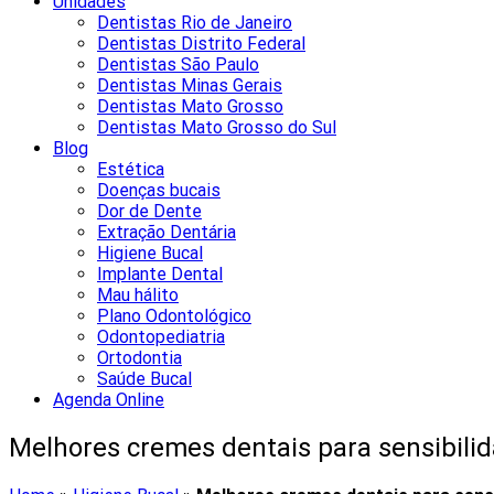
Unidades
Dentistas Rio de Janeiro
Dentistas Distrito Federal
Dentistas São Paulo
Dentistas Minas Gerais
Dentistas Mato Grosso
Dentistas Mato Grosso do Sul
Blog
Estética
Doenças bucais
Dor de Dente
Extração Dentária
Higiene Bucal
Implante Dental
Mau hálito
Plano Odontológico
Odontopediatria
Ortodontia
Saúde Bucal
Agenda Online
Melhores cremes dentais para sensibili