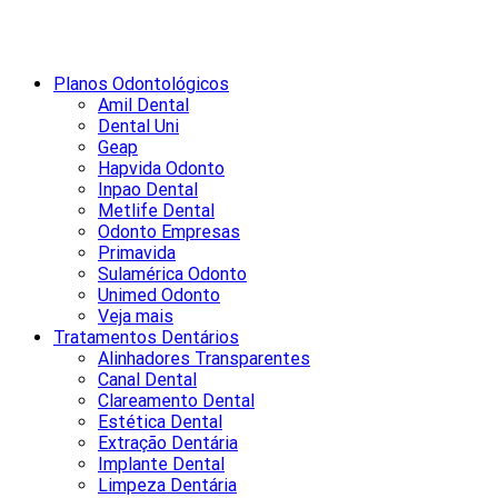
Planos Odontológicos
Amil Dental
Dental Uni
Geap
Hapvida Odonto
Inpao Dental
Metlife Dental
Odonto Empresas
Primavida
Sulamérica Odonto
Unimed Odonto
Veja mais
Tratamentos Dentários
Alinhadores Transparentes
Canal Dental
Clareamento Dental
Estética Dental
Extração Dentária
Implante Dental
Limpeza Dentária