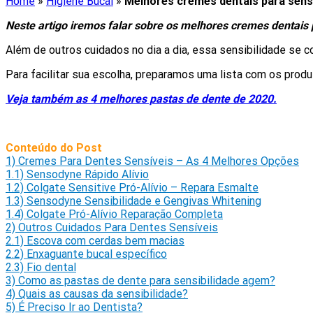
Home
»
Higiene Bucal
»
Melhores cremes dentais para sens
Neste artigo iremos falar sobre os melhores cremes dentais
Além de outros cuidados no dia a dia, essa sensibilidade se c
Para facilitar sua escolha, preparamos uma lista com os produ
Veja também as 4 melhores pastas de dente de 2020.
Conteúdo do Post
1)
Cremes Para Dentes Sensíveis – As 4 Melhores Opções
1.1)
Sensodyne Rápido Alívio
1.2)
Colgate Sensitive Pró-Alívio – Repara Esmalte
1.3)
Sensodyne Sensibilidade e Gengivas Whitening
1.4)
Colgate Pró-Alívio Reparação Completa
2)
Outros Cuidados Para Dentes Sensíveis
2.1)
Escova com cerdas bem macias
2.2)
Enxaguante bucal específico
2.3)
Fio dental
3)
Como as pastas de dente para sensibilidade agem?
4)
Quais as causas da sensibilidade?
5)
É Preciso Ir ao Dentista?