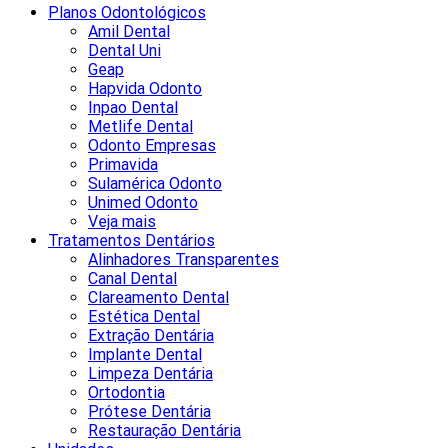
Planos Odontológicos
Amil Dental
Dental Uni
Geap
Hapvida Odonto
Inpao Dental
Metlife Dental
Odonto Empresas
Primavida
Sulamérica Odonto
Unimed Odonto
Veja mais
Tratamentos Dentários
Alinhadores Transparentes
Canal Dental
Clareamento Dental
Estética Dental
Extração Dentária
Implante Dental
Limpeza Dentária
Ortodontia
Prótese Dentária
Restauração Dentária