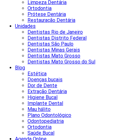
Limpeza Dentária
Ortodontia
Prótese Dentária
Restauração Dentária
Unidades
Dentistas Rio de Janeiro
Dentistas Distrito Federal
Dentistas São Paulo
Dentistas Minas Gerais
Dentistas Mato Grosso
Dentistas Mato Grosso do Sul
Blog
Estética
Doenças bucais
Dor de Dente
Extração Dentária
Higiene Bucal
Implante Dental
Mau hálito
Plano Odontológico
Odontopediatria
Ortodontia
Saúde Bucal
Agenda Online