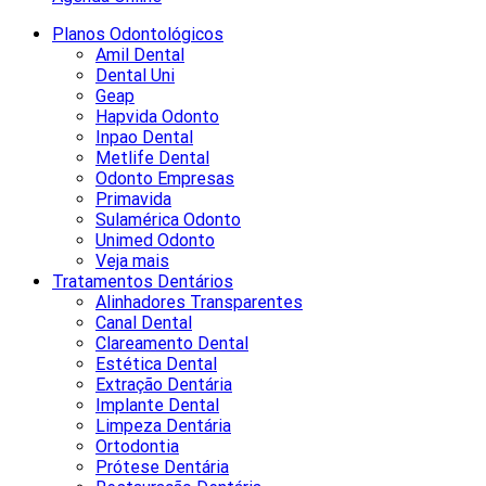
Planos Odontológicos
Amil Dental
Dental Uni
Geap
Hapvida Odonto
Inpao Dental
Metlife Dental
Odonto Empresas
Primavida
Sulamérica Odonto
Unimed Odonto
Veja mais
Tratamentos Dentários
Alinhadores Transparentes
Canal Dental
Clareamento Dental
Estética Dental
Extração Dentária
Implante Dental
Limpeza Dentária
Ortodontia
Prótese Dentária