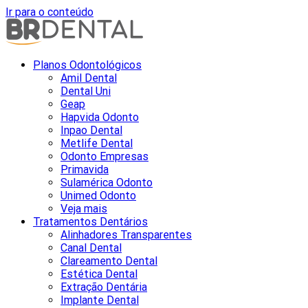
Ir para o conteúdo
Planos Odontológicos
Amil Dental
Dental Uni
Geap
Hapvida Odonto
Inpao Dental
Metlife Dental
Odonto Empresas
Primavida
Sulamérica Odonto
Unimed Odonto
Veja mais
Tratamentos Dentários
Alinhadores Transparentes
Canal Dental
Clareamento Dental
Estética Dental
Extração Dentária
Implante Dental