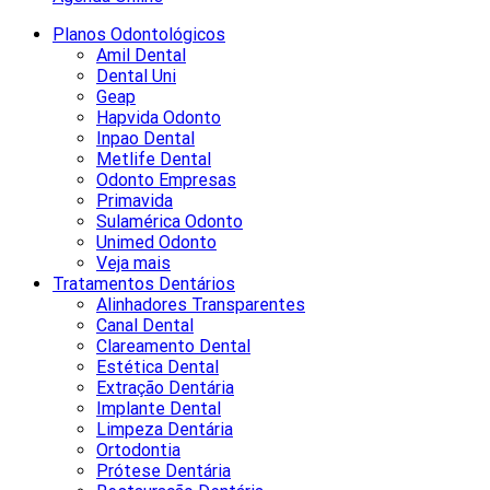
Planos Odontológicos
Amil Dental
Dental Uni
Geap
Hapvida Odonto
Inpao Dental
Metlife Dental
Odonto Empresas
Primavida
Sulamérica Odonto
Unimed Odonto
Veja mais
Tratamentos Dentários
Alinhadores Transparentes
Canal Dental
Clareamento Dental
Estética Dental
Extração Dentária
Implante Dental
Limpeza Dentária
Ortodontia
Prótese Dentária