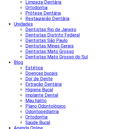
Limpeza Dentária
Ortodontia
Prótese Dentária
Restauração Dentária
Unidades
Dentistas Rio de Janeiro
Dentistas Distrito Federal
Dentistas São Paulo
Dentistas Minas Gerais
Dentistas Mato Grosso
Dentistas Mato Grosso do Sul
Blog
Estética
Doenças bucais
Dor de Dente
Extração Dentária
Higiene Bucal
Implante Dental
Mau hálito
Plano Odontológico
Odontopediatria
Ortodontia
Saúde Bucal
Agenda Online