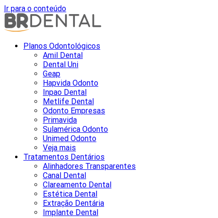
Ir para o conteúdo
Planos Odontológicos
Amil Dental
Dental Uni
Geap
Hapvida Odonto
Inpao Dental
Metlife Dental
Odonto Empresas
Primavida
Sulamérica Odonto
Unimed Odonto
Veja mais
Tratamentos Dentários
Alinhadores Transparentes
Canal Dental
Clareamento Dental
Estética Dental
Extração Dentária
Implante Dental