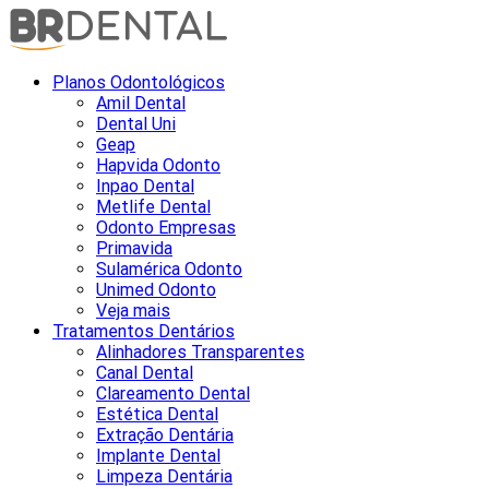
Planos Odontológicos
Amil Dental
Dental Uni
Geap
Hapvida Odonto
Inpao Dental
Metlife Dental
Odonto Empresas
Primavida
Sulamérica Odonto
Unimed Odonto
Veja mais
Tratamentos Dentários
Alinhadores Transparentes
Canal Dental
Clareamento Dental
Estética Dental
Extração Dentária
Implante Dental
Limpeza Dentária