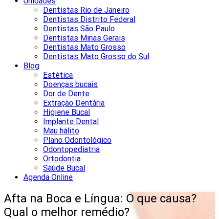
Unidades
Dentistas Rio de Janeiro
Dentistas Distrito Federal
Dentistas São Paulo
Dentistas Minas Gerais
Dentistas Mato Grosso
Dentistas Mato Grosso do Sul
Blog
Estética
Doenças bucais
Dor de Dente
Extração Dentária
Higiene Bucal
Implante Dental
Mau hálito
Plano Odontológico
Odontopediatria
Ortodontia
Saúde Bucal
Agenda Online
Afta na Boca e Língua: O que causa?
Qual o melhor remédio?