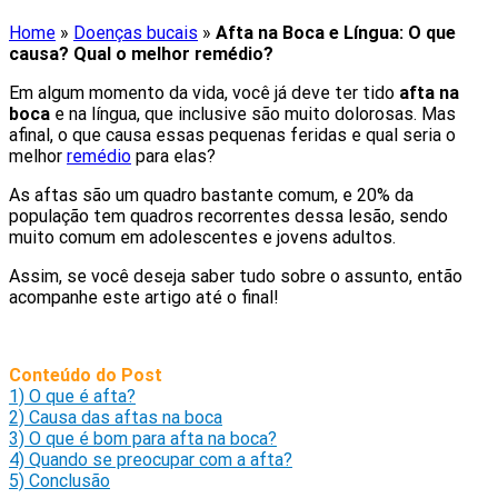
Home
»
Doenças bucais
»
Afta na Boca e Língua: O que
causa? Qual o melhor remédio?
Em algum momento da vida, você já deve ter tido
afta na
boca
e na língua, que inclusive são muito dolorosas. Mas
afinal, o que causa essas pequenas feridas e qual seria o
melhor
remédio
para elas?
As aftas são um quadro bastante comum, e 20% da
população tem quadros recorrentes dessa lesão, sendo
muito comum em adolescentes e jovens adultos.
Assim, se você deseja saber tudo sobre o assunto, então
acompanhe este artigo até o final!
Conteúdo do Post
1)
O que é afta?
2)
Causa das aftas na boca
3)
O que é bom para afta na boca?
4)
Quando se preocupar com a afta?
5)
Conclusão