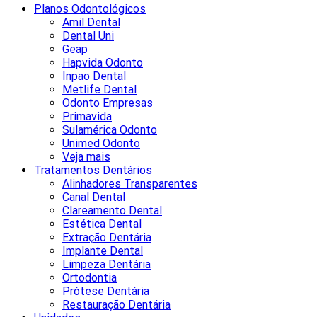
Planos Odontológicos
Amil Dental
Dental Uni
Geap
Hapvida Odonto
Inpao Dental
Metlife Dental
Odonto Empresas
Primavida
Sulamérica Odonto
Unimed Odonto
Veja mais
Tratamentos Dentários
Alinhadores Transparentes
Canal Dental
Clareamento Dental
Estética Dental
Extração Dentária
Implante Dental
Limpeza Dentária
Ortodontia
Prótese Dentária
Restauração Dentária