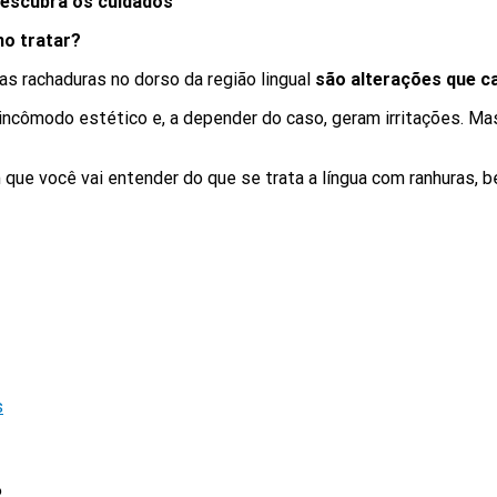
Descubra os cuidados
mo tratar?
as rachaduras no dorso da região lingual
são alterações que ca
ncômodo estético e, a depender do caso, geram irritações. Mas
 que você vai entender do que se trata a língua com ranhuras
s
?