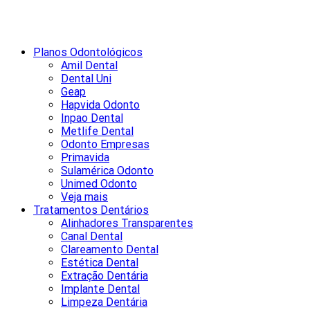
Planos Odontológicos
Amil Dental
Dental Uni
Geap
Hapvida Odonto
Inpao Dental
Metlife Dental
Odonto Empresas
Primavida
Sulamérica Odonto
Unimed Odonto
Veja mais
Tratamentos Dentários
Alinhadores Transparentes
Canal Dental
Clareamento Dental
Estética Dental
Extração Dentária
Implante Dental
Limpeza Dentária