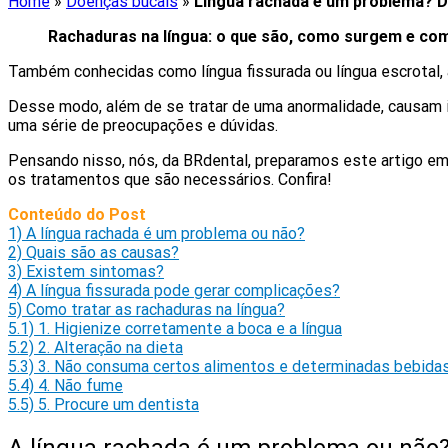
Home
»
Doenças bucais
»
Língua rachada é um problema? 
Rachaduras na língua: o que são, como surgem e co
Também conhecidas como língua fissurada ou língua escrotal, 
Desse modo, além de se tratar de uma anormalidade, causam i
uma série de preocupações e dúvidas.
Pensando nisso, nós, da BRdental, preparamos este artigo em
os tratamentos que são necessários. Confira!
Conteúdo do Post
1)
A língua rachada é um problema ou não?
2)
Quais são as causas?
3)
Existem sintomas?
4)
A língua fissurada pode gerar complicações?
5)
Como tratar as rachaduras na língua?
5.1)
1. Higienize corretamente a boca e a língua
5.2)
2. Alteração na dieta
5.3)
3. Não consuma certos alimentos e determinadas bebida
5.4)
4. Não fume
5.5)
5. Procure um dentista
A língua rachada é um problema ou não