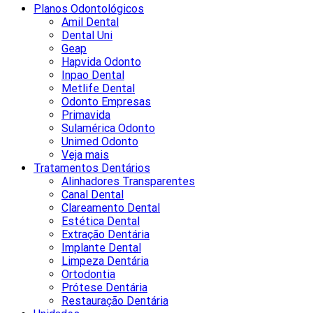
Planos Odontológicos
Amil Dental
Dental Uni
Geap
Hapvida Odonto
Inpao Dental
Metlife Dental
Odonto Empresas
Primavida
Sulamérica Odonto
Unimed Odonto
Veja mais
Tratamentos Dentários
Alinhadores Transparentes
Canal Dental
Clareamento Dental
Estética Dental
Extração Dentária
Implante Dental
Limpeza Dentária
Ortodontia
Prótese Dentária
Restauração Dentária