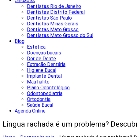
Unidades
Dentistas Rio de Janeiro
Dentistas Distrito Federal
Dentistas São Paulo
Dentistas Minas Gerais
Dentistas Mato Grosso
Dentistas Mato Grosso do Sul
Blog
Estética
Doenças bucais
Dor de Dente
Extração Dentária
Higiene Bucal
Implante Dental
Mau hálito
Plano Odontológico
Odontopediatria
Ortodontia
Saúde Bucal
Agenda Online
Língua rachada é um problema? Descubr