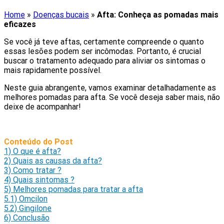
Home
»
Doenças bucais
»
Afta: Conheça as pomadas mais
eficazes
Se você já teve aftas, certamente compreende o quanto
essas lesões podem ser incômodas. Portanto, é crucial
buscar o tratamento adequado para aliviar os sintomas o
mais rapidamente possível.
Neste guia abrangente, vamos examinar detalhadamente as
melhores pomadas para afta. Se você deseja saber mais, não
deixe de acompanhar!
Conteúdo do Post
1)
O que é afta?
2)
Quais as causas da afta?
3)
Como tratar ?
4)
Quais sintomas ?
5)
Melhores pomadas para tratar a afta
5.1)
Omcilon
5.2)
Gingilone
6)
Conclusão