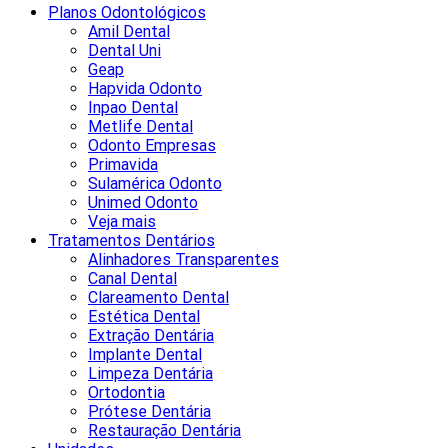
Planos Odontológicos
Amil Dental
Dental Uni
Geap
Hapvida Odonto
Inpao Dental
Metlife Dental
Odonto Empresas
Primavida
Sulamérica Odonto
Unimed Odonto
Veja mais
Tratamentos Dentários
Alinhadores Transparentes
Canal Dental
Clareamento Dental
Estética Dental
Extração Dentária
Implante Dental
Limpeza Dentária
Ortodontia
Prótese Dentária
Restauração Dentária