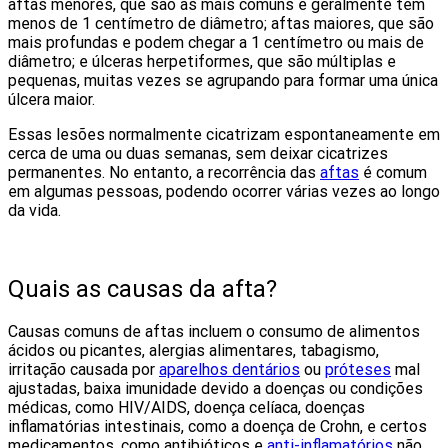
aftas menores, que são as mais comuns e geralmente têm
menos de 1 centímetro de diâmetro; aftas maiores, que são
mais profundas e podem chegar a 1 centímetro ou mais de
diâmetro; e úlceras herpetiformes, que são múltiplas e
pequenas, muitas vezes se agrupando para formar uma única
úlcera maior.
Essas lesões normalmente cicatrizam espontaneamente em
cerca de uma ou duas semanas, sem deixar cicatrizes
permanentes. No entanto, a recorrência das
aftas
é comum
em algumas pessoas, podendo ocorrer várias vezes ao longo
da vida.
Quais as causas da afta?
Causas comuns de aftas incluem o consumo de alimentos
ácidos ou picantes, alergias alimentares, tabagismo,
irritação causada por
aparelhos dentários
ou
próteses
mal
ajustadas, baixa imunidade devido a doenças ou condições
médicas, como HIV/AIDS, doença celíaca, doenças
inflamatórias intestinais, como a doença de Crohn, e certos
medicamentos, como antibióticos e
anti-inflamatórios
não