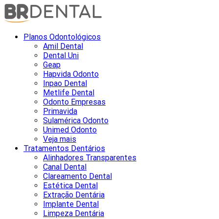
Planos Odontológicos
Amil Dental
Dental Uni
Geap
Hapvida Odonto
Inpao Dental
Metlife Dental
Odonto Empresas
Primavida
Sulamérica Odonto
Unimed Odonto
Veja mais
Tratamentos Dentários
Alinhadores Transparentes
Canal Dental
Clareamento Dental
Estética Dental
Extração Dentária
Implante Dental
Limpeza Dentária