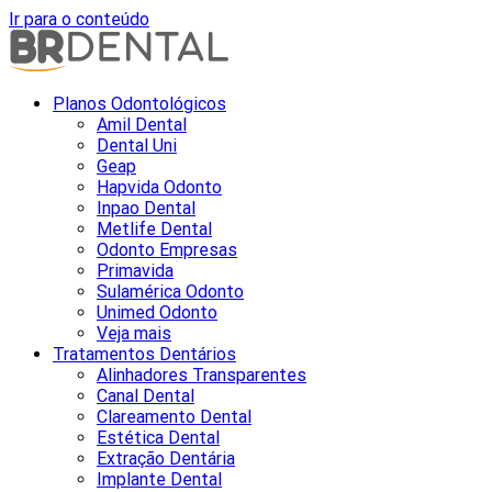
Ir para o conteúdo
Planos Odontológicos
Amil Dental
Dental Uni
Geap
Hapvida Odonto
Inpao Dental
Metlife Dental
Odonto Empresas
Primavida
Sulamérica Odonto
Unimed Odonto
Veja mais
Tratamentos Dentários
Alinhadores Transparentes
Canal Dental
Clareamento Dental
Estética Dental
Extração Dentária
Implante Dental