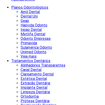
Planos Odontológicos
Amil Dental
Dental Uni
Geap
Hapvida Odonto
Inpao Dental
Metlife Dental
Odonto Empresas
Primavida
Sulamérica Odonto
Unimed Odonto
Veja mais
Tratamentos Dentários
Alinhadores Transparentes
Canal Dental
Clareamento Dental
Estética Dental
Extração Dentária
Implante Dental
Limpeza Dentária
Ortodontia
Prótese Dentária