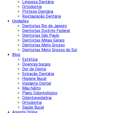
Limpeza Dentária
Ortodontia
Prótese Dentária
Restauração Dentária
Unidades
Dentistas Rio de Janeiro
Dentistas Distrito Federal
Dentistas São Paulo
Dentistas Minas Gerais
Dentistas Mato Grosso
Dentistas Mato Grosso do Sul
Blog
Estética
Doenças bucais
Dor de Dente
Extração Dentária
Higiene Bucal
Implante Dental
Mau hálito
Plano Odontológico
Odontopediatria
Ortodontia
Saúde Bucal
Agenda Online