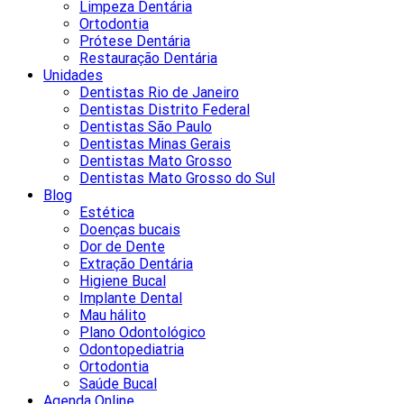
Limpeza Dentária
Ortodontia
Prótese Dentária
Restauração Dentária
Unidades
Dentistas Rio de Janeiro
Dentistas Distrito Federal
Dentistas São Paulo
Dentistas Minas Gerais
Dentistas Mato Grosso
Dentistas Mato Grosso do Sul
Blog
Estética
Doenças bucais
Dor de Dente
Extração Dentária
Higiene Bucal
Implante Dental
Mau hálito
Plano Odontológico
Odontopediatria
Ortodontia
Saúde Bucal
Agenda Online