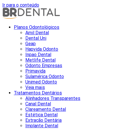
Ir para o conteúdo
Planos Odontológicos
Amil Dental
Dental Uni
Geap
Hapvida Odonto
Inpao Dental
Metlife Dental
Odonto Empresas
Primavida
Sulamérica Odonto
Unimed Odonto
Veja mais
Tratamentos Dentários
Alinhadores Transparentes
Canal Dental
Clareamento Dental
Estética Dental
Extração Dentária
Implante Dental