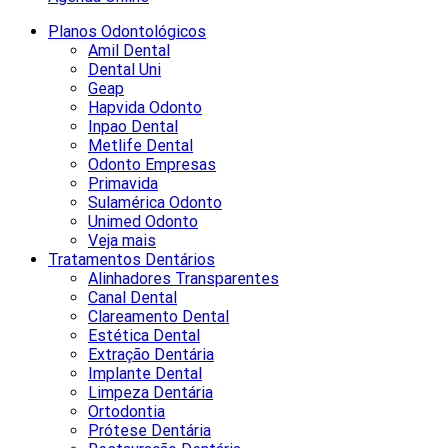
Planos Odontológicos
Amil Dental
Dental Uni
Geap
Hapvida Odonto
Inpao Dental
Metlife Dental
Odonto Empresas
Primavida
Sulamérica Odonto
Unimed Odonto
Veja mais
Tratamentos Dentários
Alinhadores Transparentes
Canal Dental
Clareamento Dental
Estética Dental
Extração Dentária
Implante Dental
Limpeza Dentária
Ortodontia
Prótese Dentária