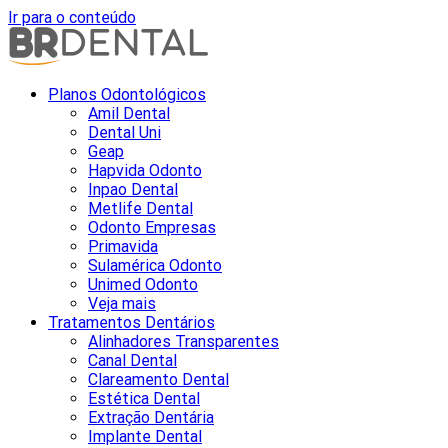
Ir para o conteúdo
Planos Odontológicos
Amil Dental
Dental Uni
Geap
Hapvida Odonto
Inpao Dental
Metlife Dental
Odonto Empresas
Primavida
Sulamérica Odonto
Unimed Odonto
Veja mais
Tratamentos Dentários
Alinhadores Transparentes
Canal Dental
Clareamento Dental
Estética Dental
Extração Dentária
Implante Dental