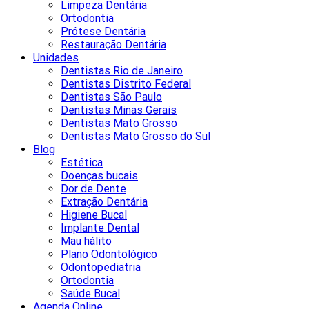
Limpeza Dentária
Ortodontia
Prótese Dentária
Restauração Dentária
Unidades
Dentistas Rio de Janeiro
Dentistas Distrito Federal
Dentistas São Paulo
Dentistas Minas Gerais
Dentistas Mato Grosso
Dentistas Mato Grosso do Sul
Blog
Estética
Doenças bucais
Dor de Dente
Extração Dentária
Higiene Bucal
Implante Dental
Mau hálito
Plano Odontológico
Odontopediatria
Ortodontia
Saúde Bucal
Agenda Online