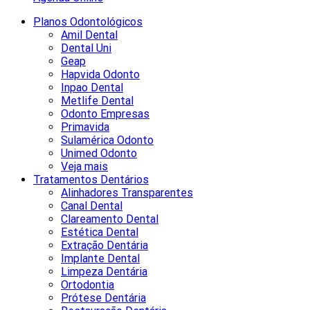
Planos Odontológicos
Amil Dental
Dental Uni
Geap
Hapvida Odonto
Inpao Dental
Metlife Dental
Odonto Empresas
Primavida
Sulamérica Odonto
Unimed Odonto
Veja mais
Tratamentos Dentários
Alinhadores Transparentes
Canal Dental
Clareamento Dental
Estética Dental
Extração Dentária
Implante Dental
Limpeza Dentária
Ortodontia
Prótese Dentária