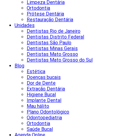
Limpeza Dentária
Ortodontia
Prótese Dentária
Restauração Dentária
Unidades
Dentistas Rio de Janeiro
Dentistas Distrito Federal
Dentistas São Paulo
Dentistas Minas Gerais
Dentistas Mato Grosso
Dentistas Mato Grosso do Sul
Blog
Estética
Doenças bucais
Dor de Dente
Extração Dentária
Higiene Bucal
Implante Dental
Mau hálito
Plano Odontológico
Odontopediatria
Ortodontia
Saúde Bucal
Agenda Online