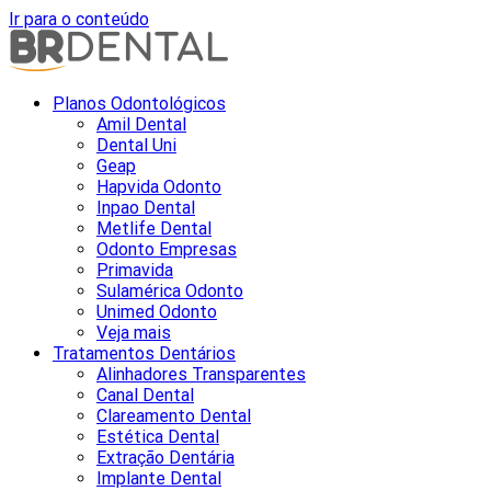
Ir para o conteúdo
Planos Odontológicos
Amil Dental
Dental Uni
Geap
Hapvida Odonto
Inpao Dental
Metlife Dental
Odonto Empresas
Primavida
Sulamérica Odonto
Unimed Odonto
Veja mais
Tratamentos Dentários
Alinhadores Transparentes
Canal Dental
Clareamento Dental
Estética Dental
Extração Dentária
Implante Dental