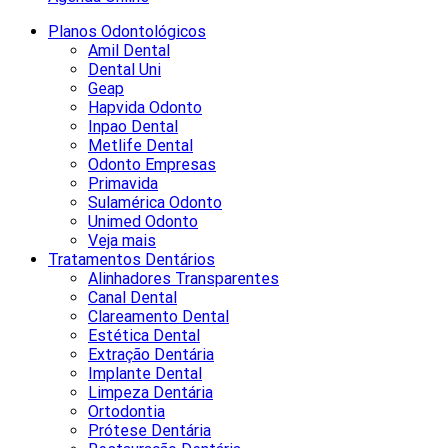
Planos Odontológicos
Amil Dental
Dental Uni
Geap
Hapvida Odonto
Inpao Dental
Metlife Dental
Odonto Empresas
Primavida
Sulamérica Odonto
Unimed Odonto
Veja mais
Tratamentos Dentários
Alinhadores Transparentes
Canal Dental
Clareamento Dental
Estética Dental
Extração Dentária
Implante Dental
Limpeza Dentária
Ortodontia
Prótese Dentária