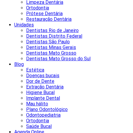
Limpeza Dentária
Ortodontia
Prótese Dentária
Restauração Dentária
Unidades
Dentistas Rio de Janeiro
Dentistas Distrito Federal
Dentistas São Paulo
Dentistas Minas Gerais
Dentistas Mato Grosso
Dentistas Mato Grosso do Sul
Blog
Estética
Doenças bucais
Dor de Dente
Extração Dentária
Higiene Bucal
Implante Dental
Mau hálito
Plano Odontológico
Odontopediatria
Ortodontia
Saúde Bucal
Agenda Online