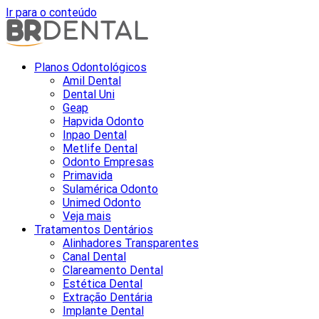
Ir para o conteúdo
Planos Odontológicos
Amil Dental
Dental Uni
Geap
Hapvida Odonto
Inpao Dental
Metlife Dental
Odonto Empresas
Primavida
Sulamérica Odonto
Unimed Odonto
Veja mais
Tratamentos Dentários
Alinhadores Transparentes
Canal Dental
Clareamento Dental
Estética Dental
Extração Dentária
Implante Dental