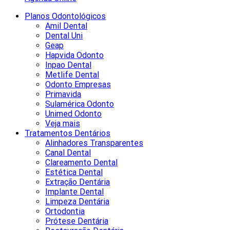
Planos Odontológicos
Amil Dental
Dental Uni
Geap
Hapvida Odonto
Inpao Dental
Metlife Dental
Odonto Empresas
Primavida
Sulamérica Odonto
Unimed Odonto
Veja mais
Tratamentos Dentários
Alinhadores Transparentes
Canal Dental
Clareamento Dental
Estética Dental
Extração Dentária
Implante Dental
Limpeza Dentária
Ortodontia
Prótese Dentária