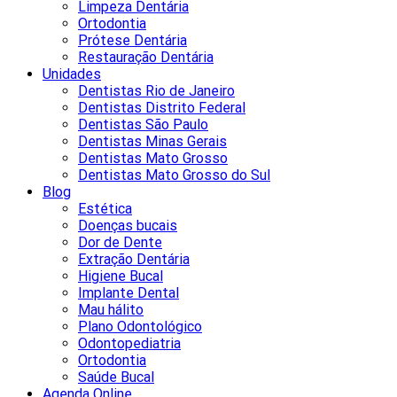
Limpeza Dentária
Ortodontia
Prótese Dentária
Restauração Dentária
Unidades
Dentistas Rio de Janeiro
Dentistas Distrito Federal
Dentistas São Paulo
Dentistas Minas Gerais
Dentistas Mato Grosso
Dentistas Mato Grosso do Sul
Blog
Estética
Doenças bucais
Dor de Dente
Extração Dentária
Higiene Bucal
Implante Dental
Mau hálito
Plano Odontológico
Odontopediatria
Ortodontia
Saúde Bucal
Agenda Online