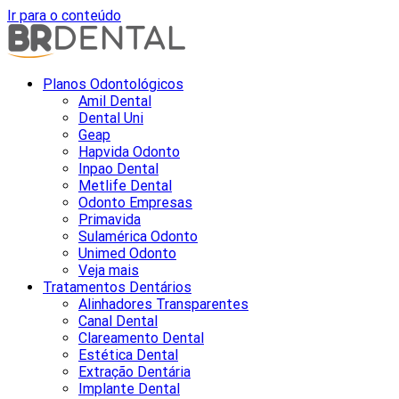
Ir para o conteúdo
Planos Odontológicos
Amil Dental
Dental Uni
Geap
Hapvida Odonto
Inpao Dental
Metlife Dental
Odonto Empresas
Primavida
Sulamérica Odonto
Unimed Odonto
Veja mais
Tratamentos Dentários
Alinhadores Transparentes
Canal Dental
Clareamento Dental
Estética Dental
Extração Dentária
Implante Dental