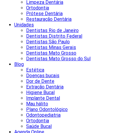
Limpeza Dentária
Ortodontia
Prótese Dentária
Restauração Dentária
Unidades
Dentistas Rio de Janeiro
Dentistas Distrito Federal
Dentistas São Paulo
Dentistas Minas Gerais
Dentistas Mato Grosso
Dentistas Mato Grosso do Sul
Blog
Estética
Doenças bucais
Dor de Dente
Extração Dentária
Higiene Bucal
Implante Dental
Mau hálito
Plano Odontológico
Odontopediatria
Ortodontia
Saúde Bucal
Agenda Online