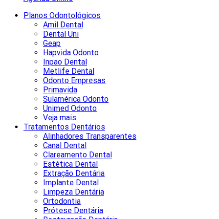
Planos Odontológicos
Amil Dental
Dental Uni
Geap
Hapvida Odonto
Inpao Dental
Metlife Dental
Odonto Empresas
Primavida
Sulamérica Odonto
Unimed Odonto
Veja mais
Tratamentos Dentários
Alinhadores Transparentes
Canal Dental
Clareamento Dental
Estética Dental
Extração Dentária
Implante Dental
Limpeza Dentária
Ortodontia
Prótese Dentária