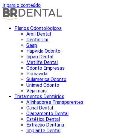
Ir para o conteúdo
Planos Odontológicos
Amil Dental
Dental Uni
Geap
Hapvida Odonto
Inpao Dental
Metlife Dental
Odonto Empresas
Primavida
Sulamérica Odonto
Unimed Odonto
Veja mais
Tratamentos Dentários
Alinhadores Transparentes
Canal Dental
Clareamento Dental
Estética Dental
Extração Dentária
Implante Dental