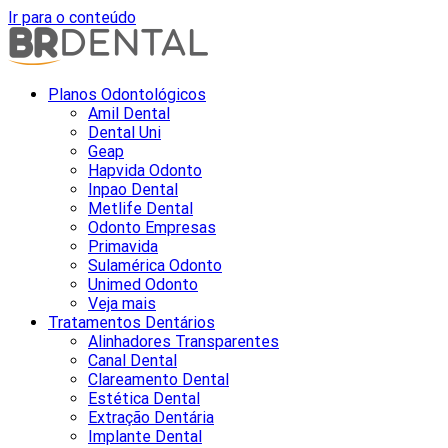
Ir para o conteúdo
Planos Odontológicos
Amil Dental
Dental Uni
Geap
Hapvida Odonto
Inpao Dental
Metlife Dental
Odonto Empresas
Primavida
Sulamérica Odonto
Unimed Odonto
Veja mais
Tratamentos Dentários
Alinhadores Transparentes
Canal Dental
Clareamento Dental
Estética Dental
Extração Dentária
Implante Dental