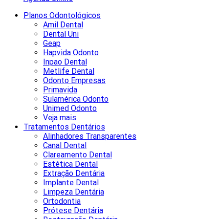
Planos Odontológicos
Amil Dental
Dental Uni
Geap
Hapvida Odonto
Inpao Dental
Metlife Dental
Odonto Empresas
Primavida
Sulamérica Odonto
Unimed Odonto
Veja mais
Tratamentos Dentários
Alinhadores Transparentes
Canal Dental
Clareamento Dental
Estética Dental
Extração Dentária
Implante Dental
Limpeza Dentária
Ortodontia
Prótese Dentária