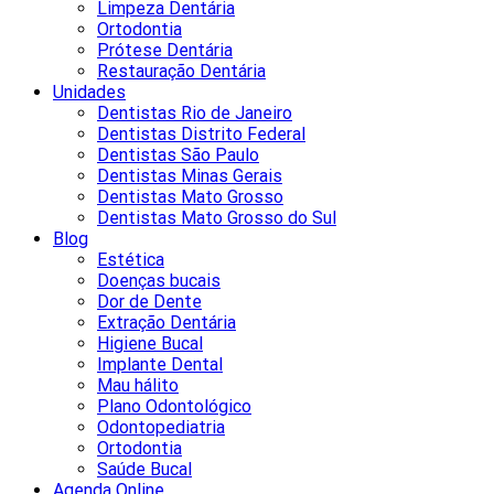
Limpeza Dentária
Ortodontia
Prótese Dentária
Restauração Dentária
Unidades
Dentistas Rio de Janeiro
Dentistas Distrito Federal
Dentistas São Paulo
Dentistas Minas Gerais
Dentistas Mato Grosso
Dentistas Mato Grosso do Sul
Blog
Estética
Doenças bucais
Dor de Dente
Extração Dentária
Higiene Bucal
Implante Dental
Mau hálito
Plano Odontológico
Odontopediatria
Ortodontia
Saúde Bucal
Agenda Online