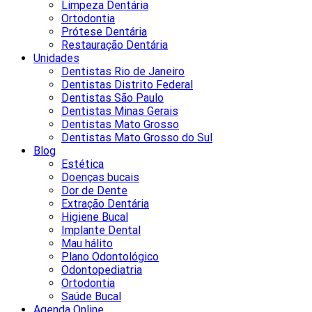
Limpeza Dentária
Ortodontia
Prótese Dentária
Restauração Dentária
Unidades
Dentistas Rio de Janeiro
Dentistas Distrito Federal
Dentistas São Paulo
Dentistas Minas Gerais
Dentistas Mato Grosso
Dentistas Mato Grosso do Sul
Blog
Estética
Doenças bucais
Dor de Dente
Extração Dentária
Higiene Bucal
Implante Dental
Mau hálito
Plano Odontológico
Odontopediatria
Ortodontia
Saúde Bucal
Agenda Online