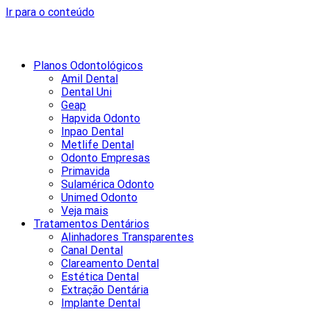
Ir para o conteúdo
Planos Odontológicos
Amil Dental
Dental Uni
Geap
Hapvida Odonto
Inpao Dental
Metlife Dental
Odonto Empresas
Primavida
Sulamérica Odonto
Unimed Odonto
Veja mais
Tratamentos Dentários
Alinhadores Transparentes
Canal Dental
Clareamento Dental
Estética Dental
Extração Dentária
Implante Dental