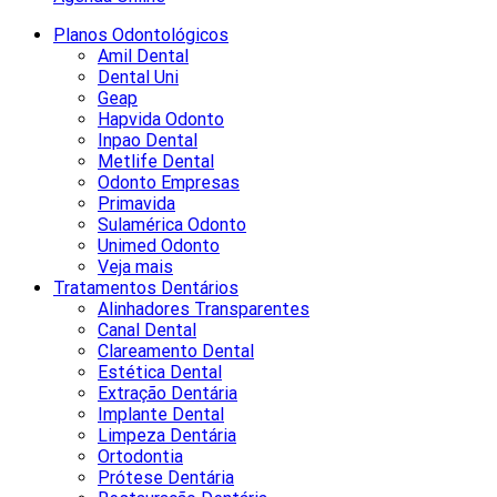
Planos Odontológicos
Amil Dental
Dental Uni
Geap
Hapvida Odonto
Inpao Dental
Metlife Dental
Odonto Empresas
Primavida
Sulamérica Odonto
Unimed Odonto
Veja mais
Tratamentos Dentários
Alinhadores Transparentes
Canal Dental
Clareamento Dental
Estética Dental
Extração Dentária
Implante Dental
Limpeza Dentária
Ortodontia
Prótese Dentária