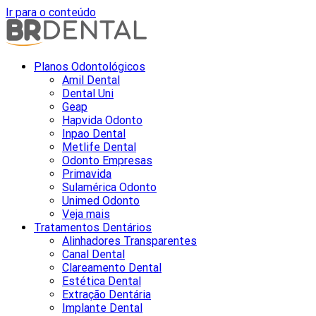
Ir para o conteúdo
Planos Odontológicos
Amil Dental
Dental Uni
Geap
Hapvida Odonto
Inpao Dental
Metlife Dental
Odonto Empresas
Primavida
Sulamérica Odonto
Unimed Odonto
Veja mais
Tratamentos Dentários
Alinhadores Transparentes
Canal Dental
Clareamento Dental
Estética Dental
Extração Dentária
Implante Dental