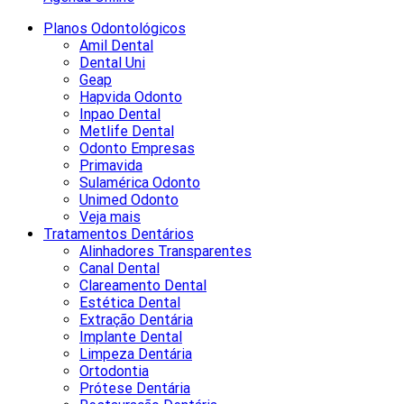
Planos Odontológicos
Amil Dental
Dental Uni
Geap
Hapvida Odonto
Inpao Dental
Metlife Dental
Odonto Empresas
Primavida
Sulamérica Odonto
Unimed Odonto
Veja mais
Tratamentos Dentários
Alinhadores Transparentes
Canal Dental
Clareamento Dental
Estética Dental
Extração Dentária
Implante Dental
Limpeza Dentária
Ortodontia
Prótese Dentária