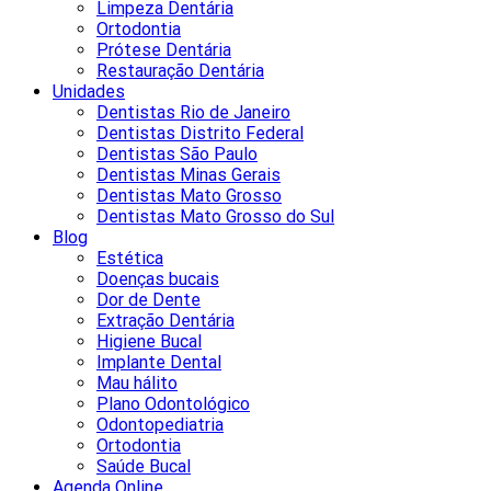
Limpeza Dentária
Ortodontia
Prótese Dentária
Restauração Dentária
Unidades
Dentistas Rio de Janeiro
Dentistas Distrito Federal
Dentistas São Paulo
Dentistas Minas Gerais
Dentistas Mato Grosso
Dentistas Mato Grosso do Sul
Blog
Estética
Doenças bucais
Dor de Dente
Extração Dentária
Higiene Bucal
Implante Dental
Mau hálito
Plano Odontológico
Odontopediatria
Ortodontia
Saúde Bucal
Agenda Online