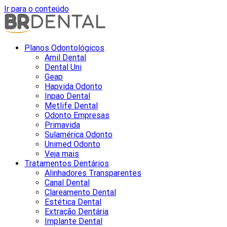
Ir para o conteúdo
Planos Odontológicos
Amil Dental
Dental Uni
Geap
Hapvida Odonto
Inpao Dental
Metlife Dental
Odonto Empresas
Primavida
Sulamérica Odonto
Unimed Odonto
Veja mais
Tratamentos Dentários
Alinhadores Transparentes
Canal Dental
Clareamento Dental
Estética Dental
Extração Dentária
Implante Dental