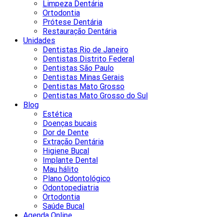
Limpeza Dentária
Ortodontia
Prótese Dentária
Restauração Dentária
Unidades
Dentistas Rio de Janeiro
Dentistas Distrito Federal
Dentistas São Paulo
Dentistas Minas Gerais
Dentistas Mato Grosso
Dentistas Mato Grosso do Sul
Blog
Estética
Doenças bucais
Dor de Dente
Extração Dentária
Higiene Bucal
Implante Dental
Mau hálito
Plano Odontológico
Odontopediatria
Ortodontia
Saúde Bucal
Agenda Online