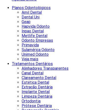
Planos Odontológicos
Amil Dental
Dental Uni
Geap
Hapvida Odonto
Inpao Dental
Metlife Dental
Odonto Empresas
Primavida
Sulamérica Odonto
Unimed Odonto
Veja mais
Tratamentos Dentários
Alinhadores Transparentes
Canal Dental
Clareamento Dental
Estética Dental
Extração Dentária
Implante Dental
Limpeza Dentária
Ortodontia
Prótese Dentária