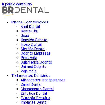
Ir para o conteúdo
Planos Odontológicos
Amil Dental
Dental Uni
Geap
Hapvida Odonto
Inpao Dental
Metlife Dental
Odonto Empresas
Primavida
Sulamérica Odonto
Unimed Odonto
Veja mais
Tratamentos Dentários
Alinhadores Transparentes
Canal Dental
Clareamento Dental
Estética Dental
Extração Dentária
Implante Dental