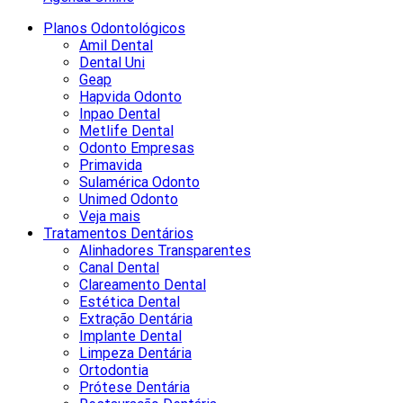
Planos Odontológicos
Amil Dental
Dental Uni
Geap
Hapvida Odonto
Inpao Dental
Metlife Dental
Odonto Empresas
Primavida
Sulamérica Odonto
Unimed Odonto
Veja mais
Tratamentos Dentários
Alinhadores Transparentes
Canal Dental
Clareamento Dental
Estética Dental
Extração Dentária
Implante Dental
Limpeza Dentária
Ortodontia
Prótese Dentária