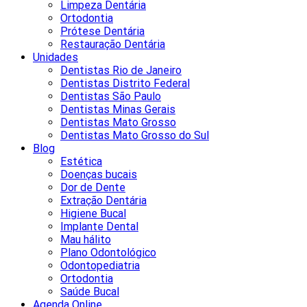
Limpeza Dentária
Ortodontia
Prótese Dentária
Restauração Dentária
Unidades
Dentistas Rio de Janeiro
Dentistas Distrito Federal
Dentistas São Paulo
Dentistas Minas Gerais
Dentistas Mato Grosso
Dentistas Mato Grosso do Sul
Blog
Estética
Doenças bucais
Dor de Dente
Extração Dentária
Higiene Bucal
Implante Dental
Mau hálito
Plano Odontológico
Odontopediatria
Ortodontia
Saúde Bucal
Agenda Online