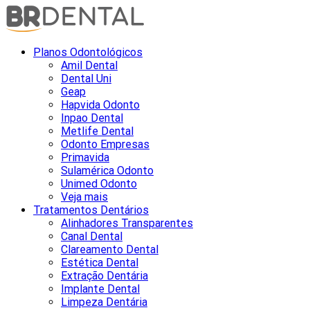
Planos Odontológicos
Amil Dental
Dental Uni
Geap
Hapvida Odonto
Inpao Dental
Metlife Dental
Odonto Empresas
Primavida
Sulamérica Odonto
Unimed Odonto
Veja mais
Tratamentos Dentários
Alinhadores Transparentes
Canal Dental
Clareamento Dental
Estética Dental
Extração Dentária
Implante Dental
Limpeza Dentária