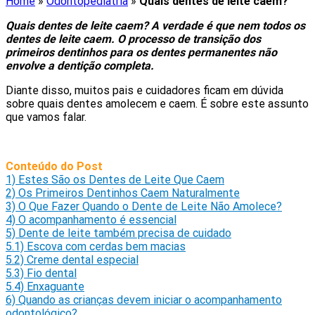
Home
»
Odontopediatria
»
Quais dentes de leite caem?
Quais dentes de leite caem? A verdade é que nem todos os
dentes de leite caem. O processo de transição dos
primeiros dentinhos para os dentes permanentes não
envolve a dentição completa.
Diante disso, muitos pais e cuidadores ficam em dúvida
sobre quais dentes amolecem e caem. É sobre este assunto
que vamos falar.
Conteúdo do Post
1)
Estes São os Dentes de Leite Que Caem
2)
Os Primeiros Dentinhos Caem Naturalmente
3)
O Que Fazer Quando o Dente de Leite Não Amolece?
4)
O acompanhamento é essencial
5)
Dente de leite também precisa de cuidado
5.1)
Escova com cerdas bem macias
5.2)
Creme dental especial
5.3)
Fio dental
5.4)
Enxaguante
6)
Quando as crianças devem iniciar o acompanhamento
odontológico?