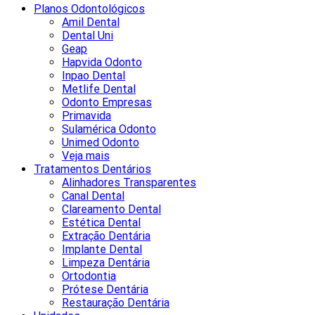
Planos Odontológicos
Amil Dental
Dental Uni
Geap
Hapvida Odonto
Inpao Dental
Metlife Dental
Odonto Empresas
Primavida
Sulamérica Odonto
Unimed Odonto
Veja mais
Tratamentos Dentários
Alinhadores Transparentes
Canal Dental
Clareamento Dental
Estética Dental
Extração Dentária
Implante Dental
Limpeza Dentária
Ortodontia
Prótese Dentária
Restauração Dentária