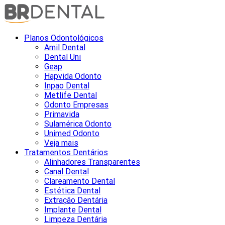
Planos Odontológicos
Amil Dental
Dental Uni
Geap
Hapvida Odonto
Inpao Dental
Metlife Dental
Odonto Empresas
Primavida
Sulamérica Odonto
Unimed Odonto
Veja mais
Tratamentos Dentários
Alinhadores Transparentes
Canal Dental
Clareamento Dental
Estética Dental
Extração Dentária
Implante Dental
Limpeza Dentária