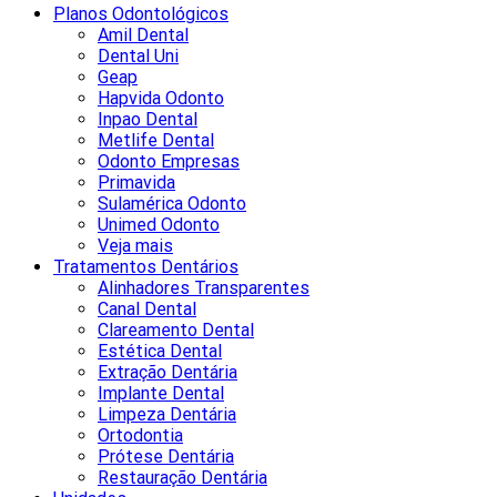
Planos Odontológicos
Amil Dental
Dental Uni
Geap
Hapvida Odonto
Inpao Dental
Metlife Dental
Odonto Empresas
Primavida
Sulamérica Odonto
Unimed Odonto
Veja mais
Tratamentos Dentários
Alinhadores Transparentes
Canal Dental
Clareamento Dental
Estética Dental
Extração Dentária
Implante Dental
Limpeza Dentária
Ortodontia
Prótese Dentária
Restauração Dentária