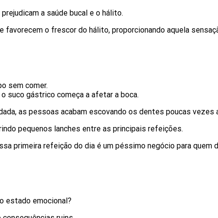
prejudicam a saúde bucal e o hálito.
e favorecem o frescor do hálito, proporcionando aquela sensaç
po sem comer.
o suco gástrico começa a afetar a boca.
dada, as pessoas acabam escovando os dentes poucas vezes ao 
erindo pequenos lanches entre as principais refeições.
sa primeira refeição do dia é um péssimo negócio para quem d
so estado emocional?
 consequências ruins.