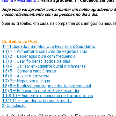
Home
»
Mau hálito
»
Hálito agradável: 11 Cuidados Simples 
Hoje você vai aprender como manter um hálito agradável o d
nosso relacionamento com as pessoas no dia a dia.
Seja no trabalho, em casa, na companhia dos amigos ou naquel
Conteúdo do Post
1)
11 Cuidados Simples Que Favorecem Seu Hálito
1.1)
1 – Aumentar o consumo de vegetais crus
1.2)
2 – Beber água pura com frequência
1.3)
3 – Usar fio dental todos os dias
1.4)
4 – Utilizar enxaguante bucal diariamente
1.5)
5 – Comer a cada 3 horas
1.6)
6 – Aliviar o estresse
1.7)
7 – Higienizar a língua
1.8)
8 – Realizar uma limpeza dental profissional
1.9)
9 – Escovar os dentes 3 vezes ao dia
1.10)
10 – Aumentar o consumo de frutas cítricas
1.11)
11 – Ir ao dentista regularmente
2)
Conclusão: