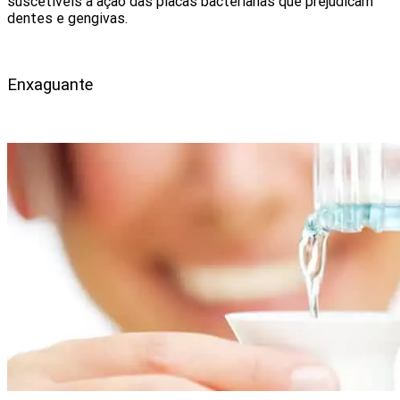
suscetíveis à ação das placas bacterianas que prejudicam
dentes e gengivas.
Enxaguante