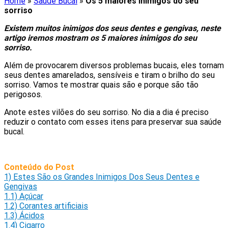
Home
»
Saúde Bucal
»
Os 5 maiores inimigos do seu
sorriso
Existem muitos inimigos dos seus dentes e gengivas, neste
artigo iremos mostram os 5 maiores inimigos do seu
sorriso.
Além de provocarem diversos problemas bucais, eles tornam
seus dentes amarelados, sensíveis e tiram o brilho do seu
sorriso. Vamos te mostrar quais são e porque são tão
perigosos.
Anote estes vilões do seu sorriso. No dia a dia é preciso
reduzir o contato com esses itens para preservar sua saúde
bucal.
Conteúdo do Post
1)
Estes São os Grandes Inimigos Dos Seus Dentes e
Gengivas
1.1)
Açúcar
1.2)
Corantes artificiais
1.3)
Ácidos
1.4)
Cigarro