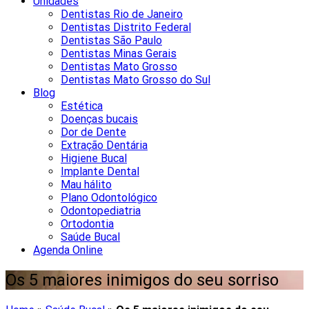
Unidades
Dentistas Rio de Janeiro
Dentistas Distrito Federal
Dentistas São Paulo
Dentistas Minas Gerais
Dentistas Mato Grosso
Dentistas Mato Grosso do Sul
Blog
Estética
Doenças bucais
Dor de Dente
Extração Dentária
Higiene Bucal
Implante Dental
Mau hálito
Plano Odontológico
Odontopediatria
Ortodontia
Saúde Bucal
Agenda Online
Os 5 maiores inimigos do seu sorriso