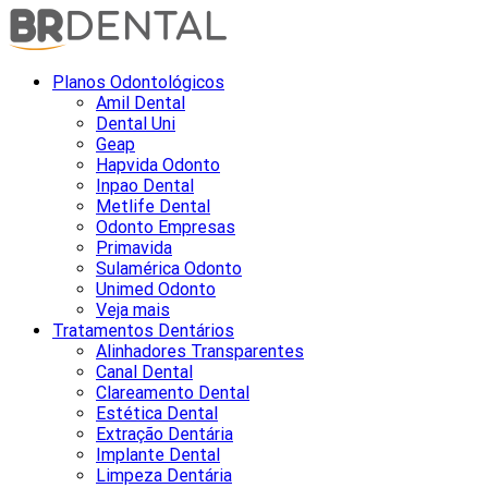
Planos Odontológicos
Amil Dental
Dental Uni
Geap
Hapvida Odonto
Inpao Dental
Metlife Dental
Odonto Empresas
Primavida
Sulamérica Odonto
Unimed Odonto
Veja mais
Tratamentos Dentários
Alinhadores Transparentes
Canal Dental
Clareamento Dental
Estética Dental
Extração Dentária
Implante Dental
Limpeza Dentária