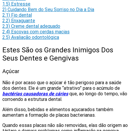
1.5)
Estresse
2)
Cuidando Bem do Seu Sorriso no Dia a Dia
2.1)
Fio dental
2.2)
Enxaguante
2.3)
Creme dental adequado
2.4)
Escovas com cerdas macias
2.5)
Avaliação odontológica
Estes São os Grandes Inimigos Dos
Seus Dentes e Gengivas
Açúcar
Não é por acaso que o açúcar é tão perigoso para a saúde
dos dentes. Ele é um grande “atrativo” para o acúmulo de
bactérias causadoras de cáries
que, ao longo do tempo, vão
corroendo a estrutura dental.
Além disso, bebidas e alimentos açucarados também
aumentam a formação de placas bacterianas.
Quando essas placas não são removidas, elas dão origem ao
tártaro e demais problemas como inflamação na gengiva,