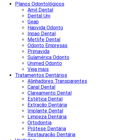
Planos Odontológicos
Amil Dental
Dental Uni
Geap
Hapvida Odonto
Inpao Dental
Metlife Dental
Odonto Empresas
Primavida
Sulamérica Odonto
Unimed Odonto
Veja mais
Tratamentos Dentários
Alinhadores Transparentes
Canal Dental
Clareamento Dental
Estética Dental
Extração Dentária
Implante Dental
Limpeza Dentária
Ortodontia
Prótese Dentária
Restauração Dentária