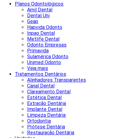
Planos Odontológicos
Amil Dental
Dental Uni
Geap
Hapvida Odonto
Inpao Dental
Metlife Dental
Odonto Empresas
Primavida
Sulamérica Odonto
Unimed Odonto
Veja mais
Tratamentos Dentários
Alinhadores Transparentes
Canal Dental
Clareamento Dental
Estética Dental
Extração Dentária
Implante Dental
Limpeza Dentária
Ortodontia
Prótese Dentária
Restauração Dentária