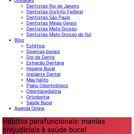
Unidades
Dentistas Rio de Janeiro
Dentistas Distrito Federal
Dentistas São Paulo
Dentistas Minas Gerais
Dentistas Mato Grosso
Dentistas Mato Grosso do Sul
Blog
Estética
Doenças bucais
Dor de Dente
Extração Dentária
Higiene Bucal
Implante Dental
Mau hálito
Plano Odontológico
Odontopediatria
Ortodontia
Saúde Bucal
Agenda Online
Hábitos parafuncionais: manias
prejudiciais à saúde bucal