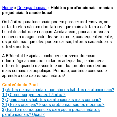
Home
»
Doenças bucais
»
Hábitos parafuncionais: manias
prejudiciais à saúde bucal
Os hábitos parafuncionais podem parecer inofensivos, no
entanto eles são um dos fatores que mais afetam a saúde
bucal de adultos e crianças. Ainda assim, poucas pessoas
conhecem o significado desse termo e, consequentemente,
os problemas que eles podem causar, fatores causadoeres
e tratamentos.
A BRdental te ajuda a conhecer e prevenir doenças
odontológicas com os cuidados adequados, e não seria
diferente quando o assunto é um dos problemas dentais
mais comuns na população. Por isso, continue conosco e
aprenda o que são esses hábitos!
Conteúdo do Post
1)
Antes de mais nada, o que são os hábitos parafuncionais?
1.1)
Como surgem esses hábitos?
2)
Quais são os hábitos parafuncionais mais comuns?
2.1)
E nas crianças? Esses problemas são os mesmos?
3)
Existem consequências para quem possui hábitos
parafuncionais? Quais?