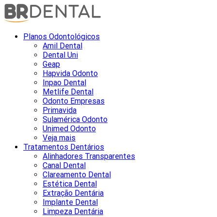
Planos Odontológicos
Amil Dental
Dental Uni
Geap
Hapvida Odonto
Inpao Dental
Metlife Dental
Odonto Empresas
Primavida
Sulamérica Odonto
Unimed Odonto
Veja mais
Tratamentos Dentários
Alinhadores Transparentes
Canal Dental
Clareamento Dental
Estética Dental
Extração Dentária
Implante Dental
Limpeza Dentária