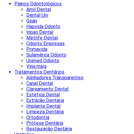
Planos Odontológicos
Amil Dental
Dental Uni
Geap
Hapvida Odonto
Inpao Dental
Metlife Dental
Odonto Empresas
Primavida
Sulamérica Odonto
Unimed Odonto
Veja mais
Tratamentos Dentários
Alinhadores Transparentes
Canal Dental
Clareamento Dental
Estética Dental
Extração Dentária
Implante Dental
Limpeza Dentária
Ortodontia
Prótese Dentária
Restauração Dentária