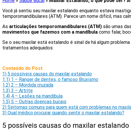
Home
»
Saúde Bucal
»
Maxilar Estalando, o que pode ser? At
Você já sentiu seu maxilar estalando enquanto estava mastig
temporomandibulares (ATM). Parece um nome difícil, mas calma
As
articulações temporomandibulares (ATM)
são umas das 
movimentos que fazemos com a mandíbula
como falar, boce
Se o seu maxilar está estalando é sinal de há algum problema
tratamentos adequados:
Conteúdo do Post
1)
5 possíveis causas do maxilar estalando
1.1)
1 – Ranger de dentes, o famoso Bruxismo
1.2)
2 – Mordida cruzada
1.3)
3 – Artrite
1.4)
4 – Lesões na mandíbula
1.5)
5 – Outras doenças bucais
2)
Sintomas comuns para quem está com problemas no maxila
3)
Qual médico procurar quando sentir o maxilar estalando?
5 possíveis causas do maxilar estalando