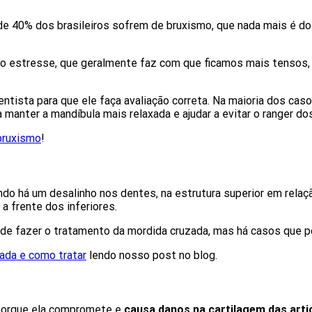
e 40% dos brasileiros sofrem de bruxismo, que nada mais é do 
 o estresse, que geralmente faz com que ficamos mais tensos,
dentista para que ele faça avaliação correta. Na maioria dos ca
a manter a mandíbula mais relaxada e ajudar a evitar o ranger do
bruxismo
!
o há um desalinho nos dentes, na estrutura superior em relaçã
a frente dos inferiores.
de fazer o tratamento da mordida cruzada, mas há casos que po
ada e como tratar
lendo nosso post no blog.
 porque ela compromete e
causa danos na cartilagem das arti