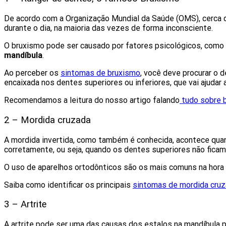
De acordo com a Organização Mundial da Saúde (OMS), cerca d
durante o dia, na maioria das vezes de forma inconsciente.
O bruxismo pode ser causado por fatores psicológicos, como
mandíbula
.
Ao perceber os
sintomas de bruxismo
, você deve procurar o 
encaixada nos dentes superiores ou inferiores, que vai ajudar 
Recomendamos a leitura do nosso artigo falando
tudo sobre 
2 – Mordida cruzada
A mordida invertida, como também é conhecida, acontece quand
corretamente, ou seja, quando os dentes superiores não ficam 
O uso de aparelhos ortodônticos são os mais comuns na hora 
Saiba como identificar os principais
sintomas de mordida cruz
3 – Artrite
A artrite pode ser uma das causas dos estalos na mandíbula