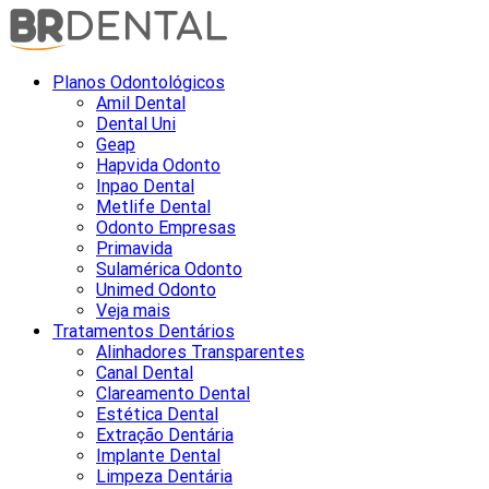
Planos Odontológicos
Amil Dental
Dental Uni
Geap
Hapvida Odonto
Inpao Dental
Metlife Dental
Odonto Empresas
Primavida
Sulamérica Odonto
Unimed Odonto
Veja mais
Tratamentos Dentários
Alinhadores Transparentes
Canal Dental
Clareamento Dental
Estética Dental
Extração Dentária
Implante Dental
Limpeza Dentária