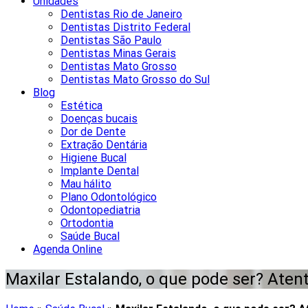
Unidades
Dentistas Rio de Janeiro
Dentistas Distrito Federal
Dentistas São Paulo
Dentistas Minas Gerais
Dentistas Mato Grosso
Dentistas Mato Grosso do Sul
Blog
Estética
Doenças bucais
Dor de Dente
Extração Dentária
Higiene Bucal
Implante Dental
Mau hálito
Plano Odontológico
Odontopediatria
Ortodontia
Saúde Bucal
Agenda Online
Maxilar Estalando, o que pode ser? Atente