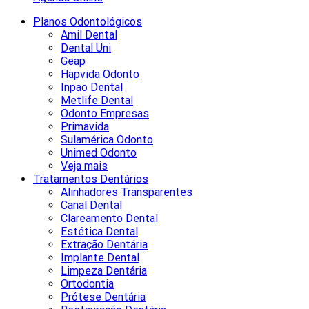
Planos Odontológicos
Amil Dental
Dental Uni
Geap
Hapvida Odonto
Inpao Dental
Metlife Dental
Odonto Empresas
Primavida
Sulamérica Odonto
Unimed Odonto
Veja mais
Tratamentos Dentários
Alinhadores Transparentes
Canal Dental
Clareamento Dental
Estética Dental
Extração Dentária
Implante Dental
Limpeza Dentária
Ortodontia
Prótese Dentária