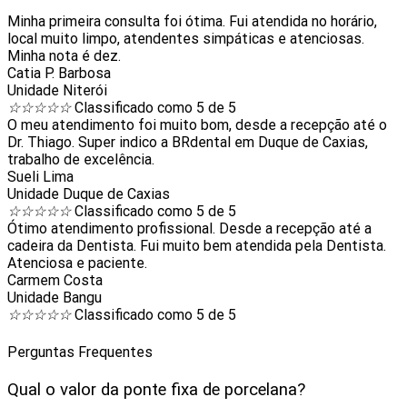
Minha primeira consulta foi ótima. Fui atendida no horário,
local muito limpo, atendentes simpáticas e atenciosas.
Minha nota é dez.
Catia P. Barbosa
Unidade Niterói
☆
☆
☆
☆
☆
Classificado como 5 de 5
O meu atendimento foi muito bom, desde a recepção até o
Dr. Thiago. Super indico a BRdental em Duque de Caxias,
trabalho de excelência.
Sueli Lima
Unidade Duque de Caxias
☆
☆
☆
☆
☆
Classificado como 5 de 5
Ótimo atendimento profissional. Desde a recepção até a
cadeira da Dentista. Fui muito bem atendida pela Dentista.
Atenciosa e paciente.
Carmem Costa
Unidade Bangu
☆
☆
☆
☆
☆
Classificado como 5 de 5
Perguntas Frequentes
Qual o valor da ponte fixa de porcelana?