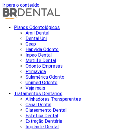
Ir para o conteúdo
Planos Odontológicos
Amil Dental
Dental Uni
Geap
Hapvida Odonto
Inpao Dental
Metlife Dental
Odonto Empresas
Primavida
Sulamérica Odonto
Unimed Odonto
Veja mais
Tratamentos Dentários
Alinhadores Transparentes
Canal Dental
Clareamento Dental
Estética Dental
Extração Dentária
Implante Dental