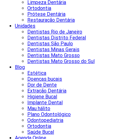
Limpeza Dentária
Ortodontia
Prótese Dentária
Restauração Dentária
Unidades
Dentistas Rio de Janeiro
Dentistas Distrito Federal
Dentistas São Paulo
Dentistas Minas Gerais
Dentistas Mato Grosso
Dentistas Mato Grosso do Sul
Blog
Estética
Doenças bucais
Dor de Dente
Extração Dentária
Higiene Bucal
Implante Dental
Mau hálito
Plano Odontológico
Odontopediatria
Ortodontia
Saúde Bucal
Agenda Online