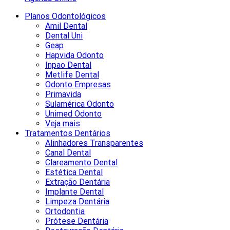
Planos Odontológicos
Amil Dental
Dental Uni
Geap
Hapvida Odonto
Inpao Dental
Metlife Dental
Odonto Empresas
Primavida
Sulamérica Odonto
Unimed Odonto
Veja mais
Tratamentos Dentários
Alinhadores Transparentes
Canal Dental
Clareamento Dental
Estética Dental
Extração Dentária
Implante Dental
Limpeza Dentária
Ortodontia
Prótese Dentária