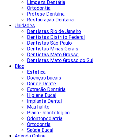
Limpeza Dentária
Ortodontia
Prótese Dentária
Restauração Dentária
Unidades
Dentistas Rio de Janeiro
Dentistas Distrito Federal
Dentistas São Paulo
Dentistas Minas Gerais
Dentistas Mato Grosso
Dentistas Mato Grosso do Sul
Blog
Estética
Doenças bucais
Dor de Dente
Extração Dentária
Higiene Bucal
Implante Dental
Mau hálito
Plano Odontológico
Odontopediatria
Ortodontia
Saúde Bucal
Agenda Online