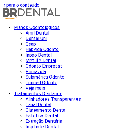
Ir para o conteúdo
Planos Odontológicos
Amil Dental
Dental Uni
Geap
Hapvida Odonto
Inpao Dental
Metlife Dental
Odonto Empresas
Primavida
Sulamérica Odonto
Unimed Odonto
Veja mais
Tratamentos Dentários
Alinhadores Transparentes
Canal Dental
Clareamento Dental
Estética Dental
Extração Dentária
Implante Dental