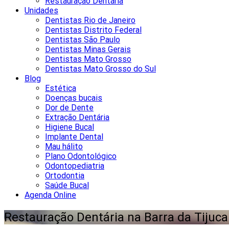
Restauração Dentária
Unidades
Dentistas Rio de Janeiro
Dentistas Distrito Federal
Dentistas São Paulo
Dentistas Minas Gerais
Dentistas Mato Grosso
Dentistas Mato Grosso do Sul
Blog
Estética
Doenças bucais
Dor de Dente
Extração Dentária
Higiene Bucal
Implante Dental
Mau hálito
Plano Odontológico
Odontopediatria
Ortodontia
Saúde Bucal
Agenda Online
Restauração Dentária na Barra da Tijuca