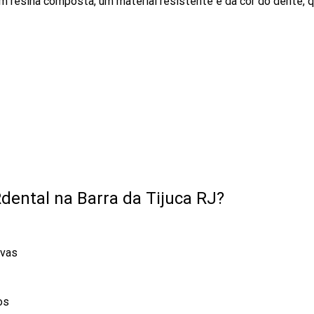
om resina composta, um material resistente e da cor do dente,
Rdental na Barra da Tijuca RJ?
ivas
os