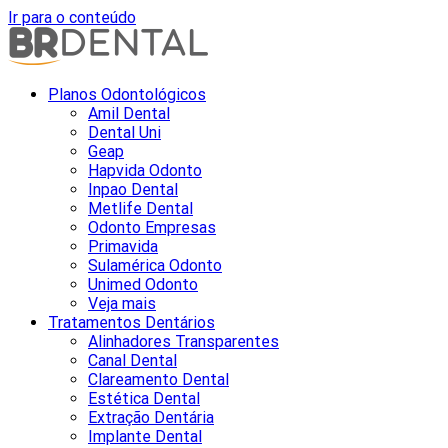
Ir para o conteúdo
Planos Odontológicos
Amil Dental
Dental Uni
Geap
Hapvida Odonto
Inpao Dental
Metlife Dental
Odonto Empresas
Primavida
Sulamérica Odonto
Unimed Odonto
Veja mais
Tratamentos Dentários
Alinhadores Transparentes
Canal Dental
Clareamento Dental
Estética Dental
Extração Dentária
Implante Dental