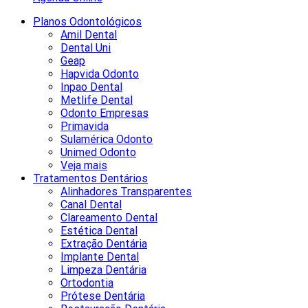
Planos Odontológicos
Amil Dental
Dental Uni
Geap
Hapvida Odonto
Inpao Dental
Metlife Dental
Odonto Empresas
Primavida
Sulamérica Odonto
Unimed Odonto
Veja mais
Tratamentos Dentários
Alinhadores Transparentes
Canal Dental
Clareamento Dental
Estética Dental
Extração Dentária
Implante Dental
Limpeza Dentária
Ortodontia
Prótese Dentária