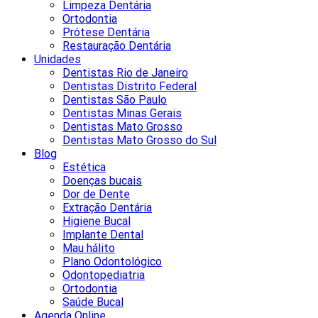
Limpeza Dentária
Ortodontia
Prótese Dentária
Restauração Dentária
Unidades
Dentistas Rio de Janeiro
Dentistas Distrito Federal
Dentistas São Paulo
Dentistas Minas Gerais
Dentistas Mato Grosso
Dentistas Mato Grosso do Sul
Blog
Estética
Doenças bucais
Dor de Dente
Extração Dentária
Higiene Bucal
Implante Dental
Mau hálito
Plano Odontológico
Odontopediatria
Ortodontia
Saúde Bucal
Agenda Online