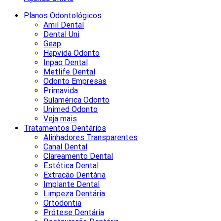
Planos Odontológicos
Amil Dental
Dental Uni
Geap
Hapvida Odonto
Inpao Dental
Metlife Dental
Odonto Empresas
Primavida
Sulamérica Odonto
Unimed Odonto
Veja mais
Tratamentos Dentários
Alinhadores Transparentes
Canal Dental
Clareamento Dental
Estética Dental
Extração Dentária
Implante Dental
Limpeza Dentária
Ortodontia
Prótese Dentária