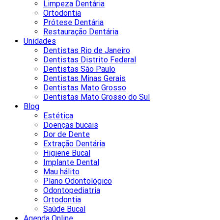
Limpeza Dentária
Ortodontia
Prótese Dentária
Restauração Dentária
Unidades
Dentistas Rio de Janeiro
Dentistas Distrito Federal
Dentistas São Paulo
Dentistas Minas Gerais
Dentistas Mato Grosso
Dentistas Mato Grosso do Sul
Blog
Estética
Doenças bucais
Dor de Dente
Extração Dentária
Higiene Bucal
Implante Dental
Mau hálito
Plano Odontológico
Odontopediatria
Ortodontia
Saúde Bucal
Agenda Online