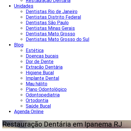
Restauração Dentária
Unidades
Dentistas Rio de Janeiro
Dentistas Distrito Federal
Dentistas São Paulo
Dentistas Minas Gerais
Dentistas Mato Grosso
Dentistas Mato Grosso do Sul
Blog
Estética
Doenças bucais
Dor de Dente
Extração Dentária
Higiene Bucal
Implante Dental
Mau hálito
Plano Odontológico
Odontopediatria
Ortodontia
Saúde Bucal
Agenda Online
Restauração Dentária em Ipanema RJ