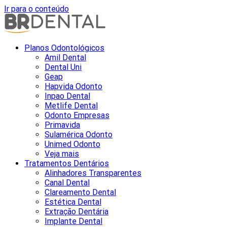
Ir para o conteúdo
Planos Odontológicos
Amil Dental
Dental Uni
Geap
Hapvida Odonto
Inpao Dental
Metlife Dental
Odonto Empresas
Primavida
Sulamérica Odonto
Unimed Odonto
Veja mais
Tratamentos Dentários
Alinhadores Transparentes
Canal Dental
Clareamento Dental
Estética Dental
Extração Dentária
Implante Dental