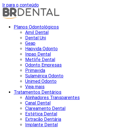
Ir para o conteúdo
Planos Odontológicos
Amil Dental
Dental Uni
Geap
Hapvida Odonto
Inpao Dental
Metlife Dental
Odonto Empresas
Primavida
Sulamérica Odonto
Unimed Odonto
Veja mais
Tratamentos Dentários
Alinhadores Transparentes
Canal Dental
Clareamento Dental
Estética Dental
Extração Dentária
Implante Dental