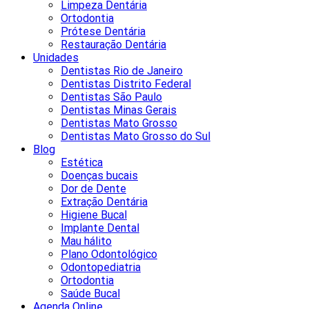
Limpeza Dentária
Ortodontia
Prótese Dentária
Restauração Dentária
Unidades
Dentistas Rio de Janeiro
Dentistas Distrito Federal
Dentistas São Paulo
Dentistas Minas Gerais
Dentistas Mato Grosso
Dentistas Mato Grosso do Sul
Blog
Estética
Doenças bucais
Dor de Dente
Extração Dentária
Higiene Bucal
Implante Dental
Mau hálito
Plano Odontológico
Odontopediatria
Ortodontia
Saúde Bucal
Agenda Online