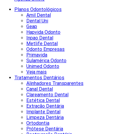
Planos Odontológicos
Amil Dental
Dental Uni
Geap
Hapvida Odonto
Inpao Dental
Metlife Dental
Odonto Empresas
Primavida
Sulamérica Odonto
Unimed Odonto
Veja mais
Tratamentos Dentários
Alinhadores Transparentes
Canal Dental
Clareamento Dental
Estética Dental
Extração Dentária
Implante Dental
Limpeza Dentária
Ortodontia
Prótese Dentária