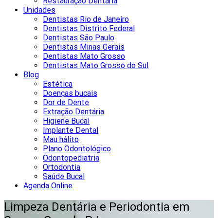
Restauração Dentária
Unidades
Dentistas Rio de Janeiro
Dentistas Distrito Federal
Dentistas São Paulo
Dentistas Minas Gerais
Dentistas Mato Grosso
Dentistas Mato Grosso do Sul
Blog
Estética
Doenças bucais
Dor de Dente
Extração Dentária
Higiene Bucal
Implante Dental
Mau hálito
Plano Odontológico
Odontopediatria
Ortodontia
Saúde Bucal
Agenda Online
Limpeza Dentária e Periodontia em