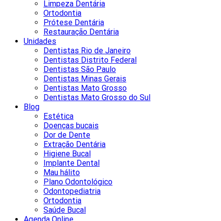
Limpeza Dentária
Ortodontia
Prótese Dentária
Restauração Dentária
Unidades
Dentistas Rio de Janeiro
Dentistas Distrito Federal
Dentistas São Paulo
Dentistas Minas Gerais
Dentistas Mato Grosso
Dentistas Mato Grosso do Sul
Blog
Estética
Doenças bucais
Dor de Dente
Extração Dentária
Higiene Bucal
Implante Dental
Mau hálito
Plano Odontológico
Odontopediatria
Ortodontia
Saúde Bucal
Agenda Online