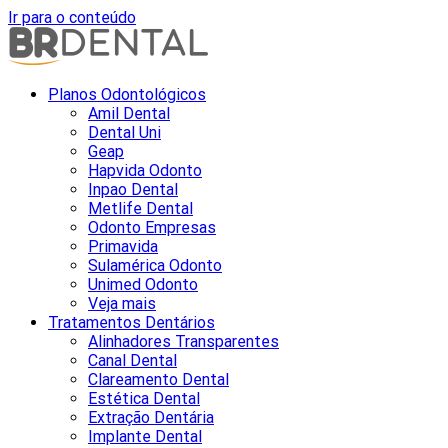
Ir para o conteúdo
Planos Odontológicos
Amil Dental
Dental Uni
Geap
Hapvida Odonto
Inpao Dental
Metlife Dental
Odonto Empresas
Primavida
Sulamérica Odonto
Unimed Odonto
Veja mais
Tratamentos Dentários
Alinhadores Transparentes
Canal Dental
Clareamento Dental
Estética Dental
Extração Dentária
Implante Dental