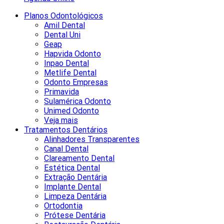
Planos Odontológicos
Amil Dental
Dental Uni
Geap
Hapvida Odonto
Inpao Dental
Metlife Dental
Odonto Empresas
Primavida
Sulamérica Odonto
Unimed Odonto
Veja mais
Tratamentos Dentários
Alinhadores Transparentes
Canal Dental
Clareamento Dental
Estética Dental
Extração Dentária
Implante Dental
Limpeza Dentária
Ortodontia
Prótese Dentária