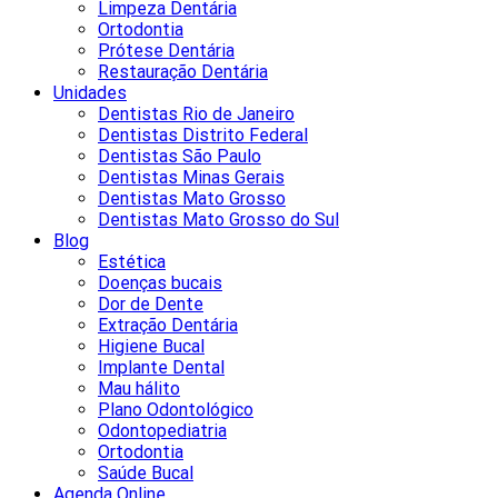
Limpeza Dentária
Ortodontia
Prótese Dentária
Restauração Dentária
Unidades
Dentistas Rio de Janeiro
Dentistas Distrito Federal
Dentistas São Paulo
Dentistas Minas Gerais
Dentistas Mato Grosso
Dentistas Mato Grosso do Sul
Blog
Estética
Doenças bucais
Dor de Dente
Extração Dentária
Higiene Bucal
Implante Dental
Mau hálito
Plano Odontológico
Odontopediatria
Ortodontia
Saúde Bucal
Agenda Online