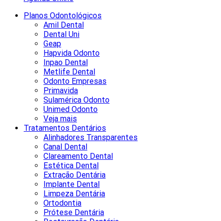
Planos Odontológicos
Amil Dental
Dental Uni
Geap
Hapvida Odonto
Inpao Dental
Metlife Dental
Odonto Empresas
Primavida
Sulamérica Odonto
Unimed Odonto
Veja mais
Tratamentos Dentários
Alinhadores Transparentes
Canal Dental
Clareamento Dental
Estética Dental
Extração Dentária
Implante Dental
Limpeza Dentária
Ortodontia
Prótese Dentária