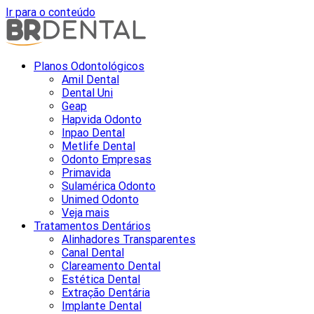
Ir para o conteúdo
Planos Odontológicos
Amil Dental
Dental Uni
Geap
Hapvida Odonto
Inpao Dental
Metlife Dental
Odonto Empresas
Primavida
Sulamérica Odonto
Unimed Odonto
Veja mais
Tratamentos Dentários
Alinhadores Transparentes
Canal Dental
Clareamento Dental
Estética Dental
Extração Dentária
Implante Dental