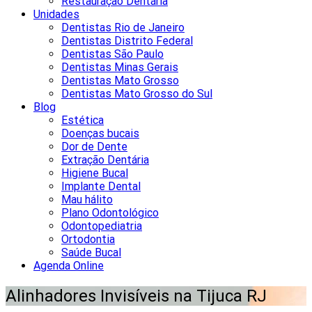
Restauração Dentária
Unidades
Dentistas Rio de Janeiro
Dentistas Distrito Federal
Dentistas São Paulo
Dentistas Minas Gerais
Dentistas Mato Grosso
Dentistas Mato Grosso do Sul
Blog
Estética
Doenças bucais
Dor de Dente
Extração Dentária
Higiene Bucal
Implante Dental
Mau hálito
Plano Odontológico
Odontopediatria
Ortodontia
Saúde Bucal
Agenda Online
Alinhadores Invisíveis na Tijuca RJ