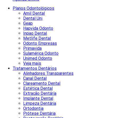
Planos Odontológicos
Amil Dental
Dental Uni
Geap
Hapvida Odonto
Inpao Dental
Metlife Dental
Odonto Empresas
Primavida
Sulamérica Odonto
Unimed Odonto
Veja mais
Tratamentos Dentários
Alinhadores Transparentes
Canal Dental
Clareamento Dental
Estética Dental
Extração Dentária
Implante Dental
Limpeza Dentária
Ortodontia
Prótese Dentária