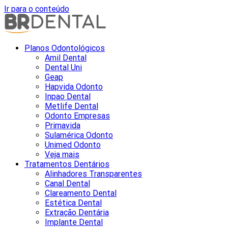
Ir para o conteúdo
Planos Odontológicos
Amil Dental
Dental Uni
Geap
Hapvida Odonto
Inpao Dental
Metlife Dental
Odonto Empresas
Primavida
Sulamérica Odonto
Unimed Odonto
Veja mais
Tratamentos Dentários
Alinhadores Transparentes
Canal Dental
Clareamento Dental
Estética Dental
Extração Dentária
Implante Dental