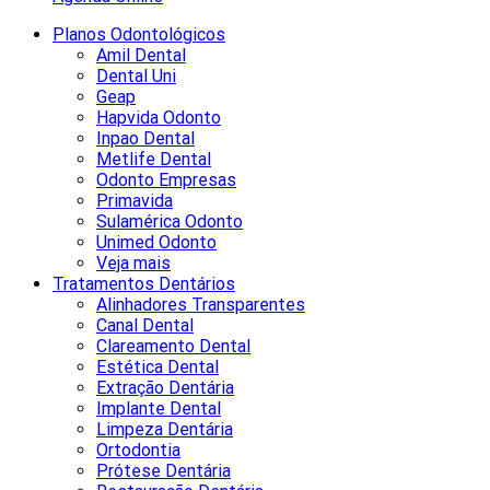
Planos Odontológicos
Amil Dental
Dental Uni
Geap
Hapvida Odonto
Inpao Dental
Metlife Dental
Odonto Empresas
Primavida
Sulamérica Odonto
Unimed Odonto
Veja mais
Tratamentos Dentários
Alinhadores Transparentes
Canal Dental
Clareamento Dental
Estética Dental
Extração Dentária
Implante Dental
Limpeza Dentária
Ortodontia
Prótese Dentária