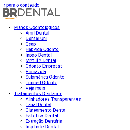
Ir para o conteúdo
Planos Odontológicos
Amil Dental
Dental Uni
Geap
Hapvida Odonto
Inpao Dental
Metlife Dental
Odonto Empresas
Primavida
Sulamérica Odonto
Unimed Odonto
Veja mais
Tratamentos Dentários
Alinhadores Transparentes
Canal Dental
Clareamento Dental
Estética Dental
Extração Dentária
Implante Dental