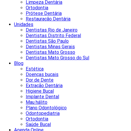
Limpeza Dentária
Ortodontia
Prótese Dentária
Restauração Dentária
Unidades
Dentistas Rio de Janeiro
Dentistas Distrito Federal
Dentistas São Paulo
Dentistas Minas Gerais
Dentistas Mato Grosso
Dentistas Mato Grosso do Sul
Blog
Estética
Doenças bucais
Dor de Dente
Extração Dentária
Higiene Bucal
Implante Dental
Mau hálito
Plano Odontológico
Odontopediatria
Ortodontia
Saúde Bucal
Agenda Online