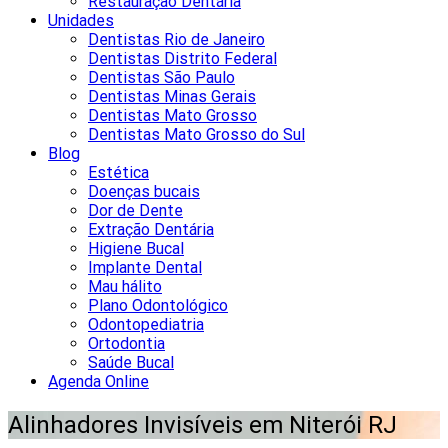
Restauração Dentária
Unidades
Dentistas Rio de Janeiro
Dentistas Distrito Federal
Dentistas São Paulo
Dentistas Minas Gerais
Dentistas Mato Grosso
Dentistas Mato Grosso do Sul
Blog
Estética
Doenças bucais
Dor de Dente
Extração Dentária
Higiene Bucal
Implante Dental
Mau hálito
Plano Odontológico
Odontopediatria
Ortodontia
Saúde Bucal
Agenda Online
Alinhadores Invisíveis em Niterói RJ