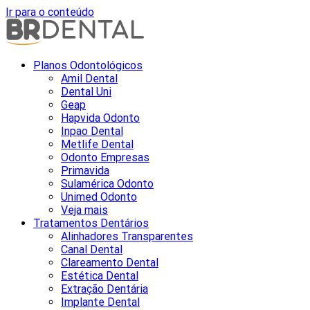
Ir para o conteúdo
Planos Odontológicos
Amil Dental
Dental Uni
Geap
Hapvida Odonto
Inpao Dental
Metlife Dental
Odonto Empresas
Primavida
Sulamérica Odonto
Unimed Odonto
Veja mais
Tratamentos Dentários
Alinhadores Transparentes
Canal Dental
Clareamento Dental
Estética Dental
Extração Dentária
Implante Dental