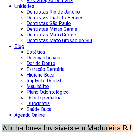
Restauração Dentária
Unidades
Dentistas Rio de Janeiro
Dentistas Distrito Federal
Dentistas São Paulo
Dentistas Minas Gerais
Dentistas Mato Grosso
Dentistas Mato Grosso do Sul
Blog
Estética
Doenças bucais
Dor de Dente
Extração Dentária
Higiene Bucal
Implante Dental
Mau hálito
Plano Odontológico
Odontopediatria
Ortodontia
Saúde Bucal
Agenda Online
Alinhadores Invisíveis em Madureira RJ