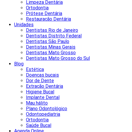
Limpeza Dentária
Ortodontia
Prótese Dentária
Restauração Dentária
Unidades
Dentistas Rio de Janeiro
Dentistas Distrito Federal
Dentistas São Paulo
Dentistas Minas Gerais
Dentistas Mato Grosso
Dentistas Mato Grosso do Sul
Blog
Estética
Doenças bucais
Dor de Dente
Extração Dentária
Higiene Bucal
Implante Dental
Mau hálito
Plano Odontológico
Odontopediatria
Ortodontia
Saúde Bucal
Agenda Online