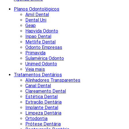
Planos Odontológicos
Amil Dental
Dental Uni
Geap
Hapvida Odonto
Inpao Dental
Metlife Dental
Odonto Empresas
Primavida
Sulamérica Odonto
Unimed Odonto
Veja mais
Tratamentos Dentários
Alinhadores Transparentes
Canal Dental
Clareamento Dental
Estética Dental
Extração Dentária
Implante Dental
Limpeza Dentária
Ortodontia
Prótese Dentária