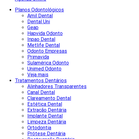
Planos Odontológicos
Amil Dental
Dental Uni
Geap
Hapvida Odonto
Inpao Dental
Metlife Dental
Odonto Empresas
Primavida
Sulamérica Odonto
Unimed Odonto
Veja mais
Tratamentos Dentários
Alinhadores Transparentes
Canal Dental
Clareamento Dental
Estética Dental
Extração Dentária
Implante Dental
Limpeza Dentária
Ortodontia
Prótese Dentária