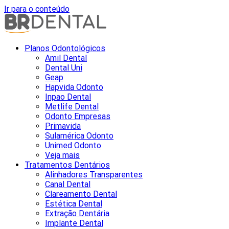
Ir para o conteúdo
Planos Odontológicos
Amil Dental
Dental Uni
Geap
Hapvida Odonto
Inpao Dental
Metlife Dental
Odonto Empresas
Primavida
Sulamérica Odonto
Unimed Odonto
Veja mais
Tratamentos Dentários
Alinhadores Transparentes
Canal Dental
Clareamento Dental
Estética Dental
Extração Dentária
Implante Dental