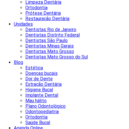
Limpeza Dentária
Ortodontia
Prótese Dentária
Restauração Dentária
Unidades
Dentistas Rio de Janeiro
Dentistas Distrito Federal
Dentistas São Paulo
Dentistas Minas Gerais
Dentistas Mato Grosso
Dentistas Mato Grosso do Sul
Blog
Estética
Doenças bucais
Dor de Dente
Extração Dentária
Higiene Bucal
Implante Dental
Mau hálito
Plano Odontológico
Odontopediatria
Ortodontia
Saúde Bucal
Agenda Online