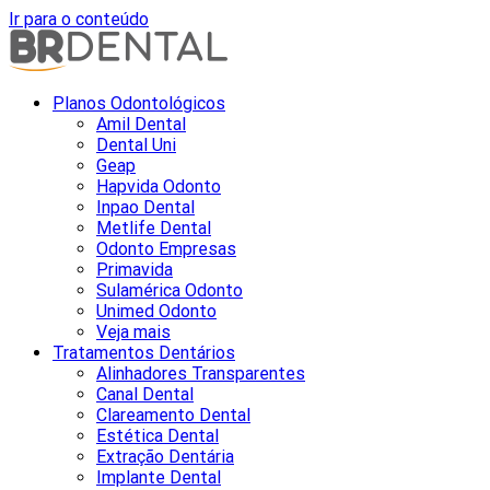
Ir para o conteúdo
Planos Odontológicos
Amil Dental
Dental Uni
Geap
Hapvida Odonto
Inpao Dental
Metlife Dental
Odonto Empresas
Primavida
Sulamérica Odonto
Unimed Odonto
Veja mais
Tratamentos Dentários
Alinhadores Transparentes
Canal Dental
Clareamento Dental
Estética Dental
Extração Dentária
Implante Dental