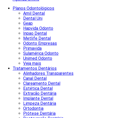
Planos Odontológicos
Amil Dental
Dental Uni
Geap
Hapvida Odonto
Inpao Dental
Metlife Dental
Odonto Empresas
Primavida
Sulamérica Odonto
Unimed Odonto
Veja mais
Tratamentos Dentários
Alinhadores Transparentes
Canal Dental
Clareamento Dental
Estética Dental
Extração Dentária
Implante Dental
Limpeza Dentária
Ortodontia
Prótese Dentária