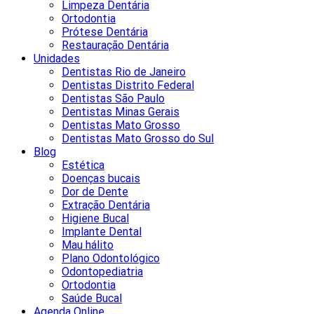
Limpeza Dentária
Ortodontia
Prótese Dentária
Restauração Dentária
Unidades
Dentistas Rio de Janeiro
Dentistas Distrito Federal
Dentistas São Paulo
Dentistas Minas Gerais
Dentistas Mato Grosso
Dentistas Mato Grosso do Sul
Blog
Estética
Doenças bucais
Dor de Dente
Extração Dentária
Higiene Bucal
Implante Dental
Mau hálito
Plano Odontológico
Odontopediatria
Ortodontia
Saúde Bucal
Agenda Online