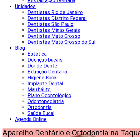
Restauração Dentária
Unidades
Dentistas Rio de Janeiro
Dentistas Distrito Federal
Dentistas São Paulo
Dentistas Minas Gerais
Dentistas Mato Grosso
Dentistas Mato Grosso do Sul
Blog
Estética
Doenças bucais
Dor de Dente
Extração Dentária
Higiene Bucal
Implante Dental
Mau hálito
Plano Odontológico
Odontopediatria
Ortodontia
Saúde Bucal
Agenda Online
Aparelho Dentário e Ortodontia na Taqu