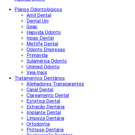
Planos Odontológicos
Amil Dental
Dental Uni
Geap
Hapvida Odonto
Inpao Dental
Metlife Dental
Odonto Empresas
Primavida
Sulamérica Odonto
Unimed Odonto
Veja mais
Tratamentos Dentários
Alinhadores Transparentes
Canal Dental
Clareamento Dental
Estética Dental
Extração Dentária
Implante Dental
Limpeza Dentária
Ortodontia
Prótese Dentária