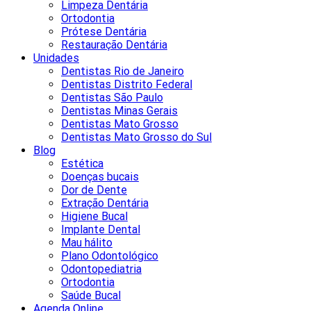
Limpeza Dentária
Ortodontia
Prótese Dentária
Restauração Dentária
Unidades
Dentistas Rio de Janeiro
Dentistas Distrito Federal
Dentistas São Paulo
Dentistas Minas Gerais
Dentistas Mato Grosso
Dentistas Mato Grosso do Sul
Blog
Estética
Doenças bucais
Dor de Dente
Extração Dentária
Higiene Bucal
Implante Dental
Mau hálito
Plano Odontológico
Odontopediatria
Ortodontia
Saúde Bucal
Agenda Online