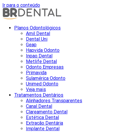
Ir para o conteúdo
Planos Odontológicos
Amil Dental
Dental Uni
Geap
Hapvida Odonto
Inpao Dental
Metlife Dental
Odonto Empresas
Primavida
Sulamérica Odonto
Unimed Odonto
Veja mais
Tratamentos Dentários
Alinhadores Transparentes
Canal Dental
Clareamento Dental
Estética Dental
Extração Dentária
Implante Dental