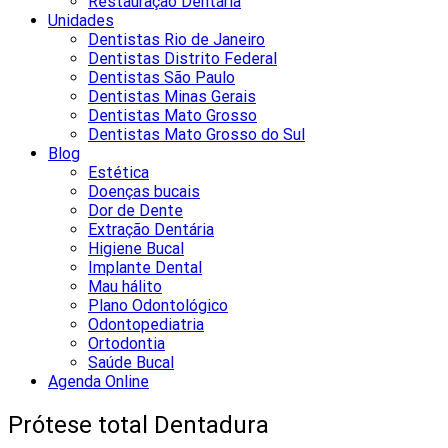
Restauração Dentária
Unidades
Dentistas Rio de Janeiro
Dentistas Distrito Federal
Dentistas São Paulo
Dentistas Minas Gerais
Dentistas Mato Grosso
Dentistas Mato Grosso do Sul
Blog
Estética
Doenças bucais
Dor de Dente
Extração Dentária
Higiene Bucal
Implante Dental
Mau hálito
Plano Odontológico
Odontopediatria
Ortodontia
Saúde Bucal
Agenda Online
Prótese total Dentadura