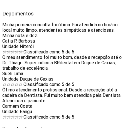
Depoimentos
Minha primeira consulta foi ótima. Fui atendida no horário,
local muito limpo, atendentes simpáticas e atenciosas.
Minha nota é dez.
Catia P. Barbosa
Unidade Niterói
☆
☆
☆
☆
☆
Classificado como 5 de 5
O meu atendimento foi muito bom, desde a recepção até o
Dr. Thiago. Super indico a BRdental em Duque de Caxias,
trabalho de excelência.
Sueli Lima
Unidade Duque de Caxias
☆
☆
☆
☆
☆
Classificado como 5 de 5
Ótimo atendimento profissional. Desde a recepção até a
cadeira da Dentista. Fui muito bem atendida pela Dentista.
Atenciosa e paciente.
Carmem Costa
Unidade Bangu
☆
☆
☆
☆
☆
Classificado como 5 de 5