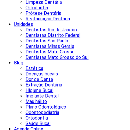
Limpeza Dentária
Ortodontia
Prótese Dentária
Restauração Dentária
Unidades
Dentistas Rio de Janeiro
Dentistas Distrito Federal
Dentistas São Paulo
Dentistas Minas Gerais
Dentistas Mato Grosso
Dentistas Mato Grosso do Sul
Blog
Estética
Doenças bucais
Dor de Dente
Extração Dentária
Higiene Bucal
Implante Dental
Mau hálito
Plano Odontológico
Odontopediatria
Ortodontia
Saúde Bucal
Agenda Online