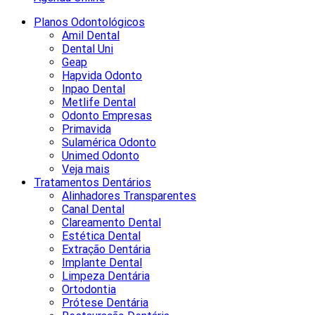
Planos Odontológicos
Amil Dental
Dental Uni
Geap
Hapvida Odonto
Inpao Dental
Metlife Dental
Odonto Empresas
Primavida
Sulamérica Odonto
Unimed Odonto
Veja mais
Tratamentos Dentários
Alinhadores Transparentes
Canal Dental
Clareamento Dental
Estética Dental
Extração Dentária
Implante Dental
Limpeza Dentária
Ortodontia
Prótese Dentária