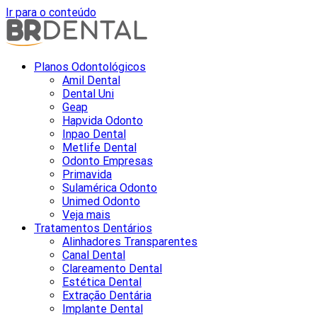
Ir para o conteúdo
Planos Odontológicos
Amil Dental
Dental Uni
Geap
Hapvida Odonto
Inpao Dental
Metlife Dental
Odonto Empresas
Primavida
Sulamérica Odonto
Unimed Odonto
Veja mais
Tratamentos Dentários
Alinhadores Transparentes
Canal Dental
Clareamento Dental
Estética Dental
Extração Dentária
Implante Dental