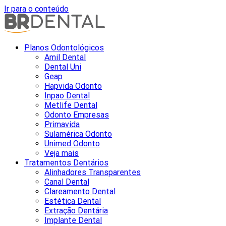
Ir para o conteúdo
Planos Odontológicos
Amil Dental
Dental Uni
Geap
Hapvida Odonto
Inpao Dental
Metlife Dental
Odonto Empresas
Primavida
Sulamérica Odonto
Unimed Odonto
Veja mais
Tratamentos Dentários
Alinhadores Transparentes
Canal Dental
Clareamento Dental
Estética Dental
Extração Dentária
Implante Dental