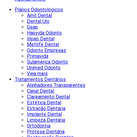
Planos Odontológicos
Amil Dental
Dental Uni
Geap
Hapvida Odonto
Inpao Dental
Metlife Dental
Odonto Empresas
Primavida
Sulamérica Odonto
Unimed Odonto
Veja mais
Tratamentos Dentários
Alinhadores Transparentes
Canal Dental
Clareamento Dental
Estética Dental
Extração Dentária
Implante Dental
Limpeza Dentária
Ortodontia
Prótese Dentária