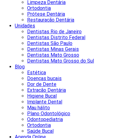
Limpeza Dentária
Ortodontia
Prótese Dentária
Restauração Dentária
Unidades
Dentistas Rio de Janeiro
Dentistas Distrito Federal
Dentistas São Paulo
Dentistas Minas Gerais
Dentistas Mato Grosso
Dentistas Mato Grosso do Sul
Blog
Estética
Doenças bucais
Dor de Dente
Extração Dentária
Higiene Bucal
Implante Dental
Mau hálito
Plano Odontológico
Odontopediatria
Ortodontia
Saúde Bucal
Agenda Online