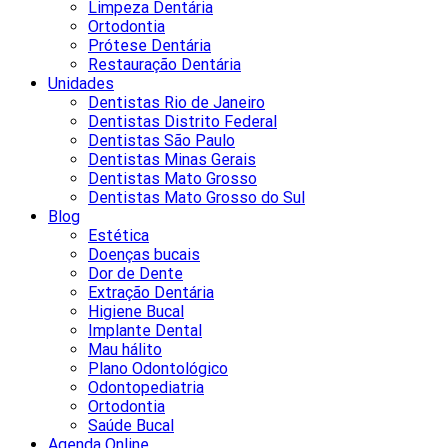
Limpeza Dentária
Ortodontia
Prótese Dentária
Restauração Dentária
Unidades
Dentistas Rio de Janeiro
Dentistas Distrito Federal
Dentistas São Paulo
Dentistas Minas Gerais
Dentistas Mato Grosso
Dentistas Mato Grosso do Sul
Blog
Estética
Doenças bucais
Dor de Dente
Extração Dentária
Higiene Bucal
Implante Dental
Mau hálito
Plano Odontológico
Odontopediatria
Ortodontia
Saúde Bucal
Agenda Online