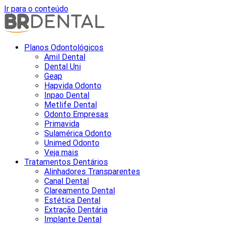
Ir para o conteúdo
Planos Odontológicos
Amil Dental
Dental Uni
Geap
Hapvida Odonto
Inpao Dental
Metlife Dental
Odonto Empresas
Primavida
Sulamérica Odonto
Unimed Odonto
Veja mais
Tratamentos Dentários
Alinhadores Transparentes
Canal Dental
Clareamento Dental
Estética Dental
Extração Dentária
Implante Dental