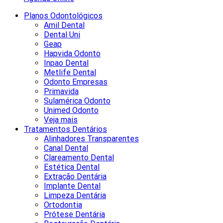
Planos Odontológicos
Amil Dental
Dental Uni
Geap
Hapvida Odonto
Inpao Dental
Metlife Dental
Odonto Empresas
Primavida
Sulamérica Odonto
Unimed Odonto
Veja mais
Tratamentos Dentários
Alinhadores Transparentes
Canal Dental
Clareamento Dental
Estética Dental
Extração Dentária
Implante Dental
Limpeza Dentária
Ortodontia
Prótese Dentária