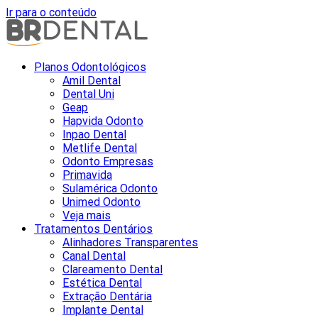
Ir para o conteúdo
Planos Odontológicos
Amil Dental
Dental Uni
Geap
Hapvida Odonto
Inpao Dental
Metlife Dental
Odonto Empresas
Primavida
Sulamérica Odonto
Unimed Odonto
Veja mais
Tratamentos Dentários
Alinhadores Transparentes
Canal Dental
Clareamento Dental
Estética Dental
Extração Dentária
Implante Dental