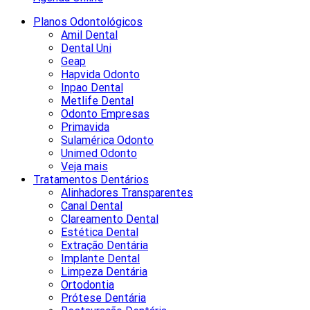
Planos Odontológicos
Amil Dental
Dental Uni
Geap
Hapvida Odonto
Inpao Dental
Metlife Dental
Odonto Empresas
Primavida
Sulamérica Odonto
Unimed Odonto
Veja mais
Tratamentos Dentários
Alinhadores Transparentes
Canal Dental
Clareamento Dental
Estética Dental
Extração Dentária
Implante Dental
Limpeza Dentária
Ortodontia
Prótese Dentária