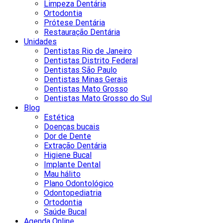
Limpeza Dentária
Ortodontia
Prótese Dentária
Restauração Dentária
Unidades
Dentistas Rio de Janeiro
Dentistas Distrito Federal
Dentistas São Paulo
Dentistas Minas Gerais
Dentistas Mato Grosso
Dentistas Mato Grosso do Sul
Blog
Estética
Doenças bucais
Dor de Dente
Extração Dentária
Higiene Bucal
Implante Dental
Mau hálito
Plano Odontológico
Odontopediatria
Ortodontia
Saúde Bucal
Agenda Online