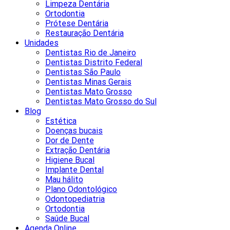
Limpeza Dentária
Ortodontia
Prótese Dentária
Restauração Dentária
Unidades
Dentistas Rio de Janeiro
Dentistas Distrito Federal
Dentistas São Paulo
Dentistas Minas Gerais
Dentistas Mato Grosso
Dentistas Mato Grosso do Sul
Blog
Estética
Doenças bucais
Dor de Dente
Extração Dentária
Higiene Bucal
Implante Dental
Mau hálito
Plano Odontológico
Odontopediatria
Ortodontia
Saúde Bucal
Agenda Online