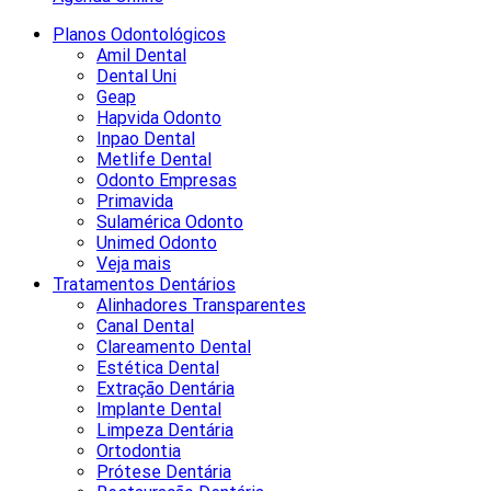
Planos Odontológicos
Amil Dental
Dental Uni
Geap
Hapvida Odonto
Inpao Dental
Metlife Dental
Odonto Empresas
Primavida
Sulamérica Odonto
Unimed Odonto
Veja mais
Tratamentos Dentários
Alinhadores Transparentes
Canal Dental
Clareamento Dental
Estética Dental
Extração Dentária
Implante Dental
Limpeza Dentária
Ortodontia
Prótese Dentária