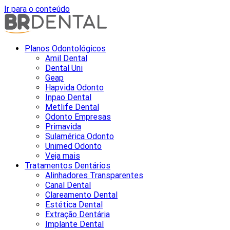
Ir para o conteúdo
Planos Odontológicos
Amil Dental
Dental Uni
Geap
Hapvida Odonto
Inpao Dental
Metlife Dental
Odonto Empresas
Primavida
Sulamérica Odonto
Unimed Odonto
Veja mais
Tratamentos Dentários
Alinhadores Transparentes
Canal Dental
Clareamento Dental
Estética Dental
Extração Dentária
Implante Dental