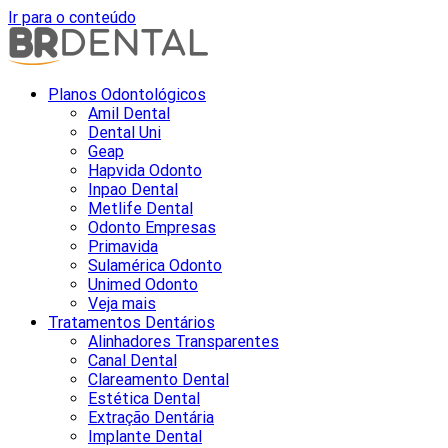
Ir para o conteúdo
Planos Odontológicos
Amil Dental
Dental Uni
Geap
Hapvida Odonto
Inpao Dental
Metlife Dental
Odonto Empresas
Primavida
Sulamérica Odonto
Unimed Odonto
Veja mais
Tratamentos Dentários
Alinhadores Transparentes
Canal Dental
Clareamento Dental
Estética Dental
Extração Dentária
Implante Dental