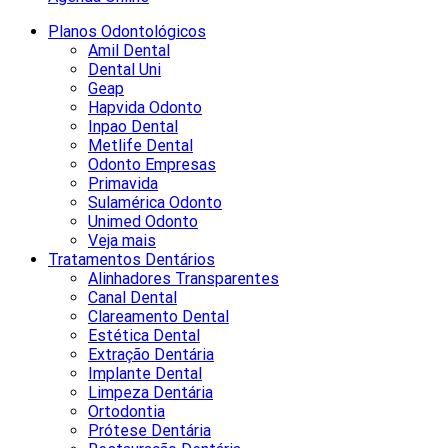
Planos Odontológicos
Amil Dental
Dental Uni
Geap
Hapvida Odonto
Inpao Dental
Metlife Dental
Odonto Empresas
Primavida
Sulamérica Odonto
Unimed Odonto
Veja mais
Tratamentos Dentários
Alinhadores Transparentes
Canal Dental
Clareamento Dental
Estética Dental
Extração Dentária
Implante Dental
Limpeza Dentária
Ortodontia
Prótese Dentária