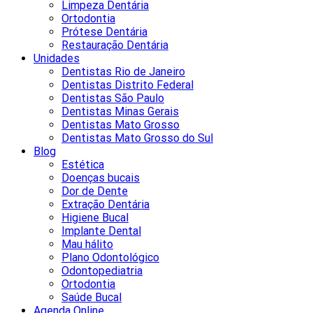
Limpeza Dentária
Ortodontia
Prótese Dentária
Restauração Dentária
Unidades
Dentistas Rio de Janeiro
Dentistas Distrito Federal
Dentistas São Paulo
Dentistas Minas Gerais
Dentistas Mato Grosso
Dentistas Mato Grosso do Sul
Blog
Estética
Doenças bucais
Dor de Dente
Extração Dentária
Higiene Bucal
Implante Dental
Mau hálito
Plano Odontológico
Odontopediatria
Ortodontia
Saúde Bucal
Agenda Online