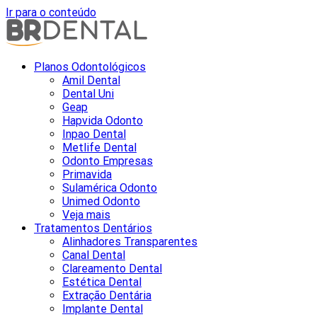
Ir para o conteúdo
Planos Odontológicos
Amil Dental
Dental Uni
Geap
Hapvida Odonto
Inpao Dental
Metlife Dental
Odonto Empresas
Primavida
Sulamérica Odonto
Unimed Odonto
Veja mais
Tratamentos Dentários
Alinhadores Transparentes
Canal Dental
Clareamento Dental
Estética Dental
Extração Dentária
Implante Dental