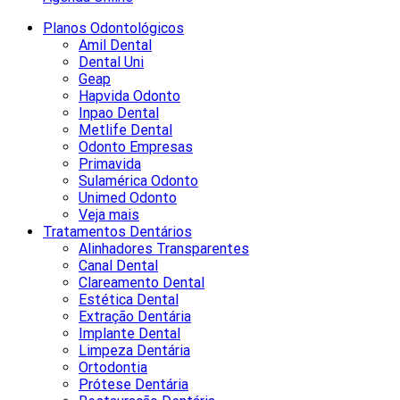
Planos Odontológicos
Amil Dental
Dental Uni
Geap
Hapvida Odonto
Inpao Dental
Metlife Dental
Odonto Empresas
Primavida
Sulamérica Odonto
Unimed Odonto
Veja mais
Tratamentos Dentários
Alinhadores Transparentes
Canal Dental
Clareamento Dental
Estética Dental
Extração Dentária
Implante Dental
Limpeza Dentária
Ortodontia
Prótese Dentária