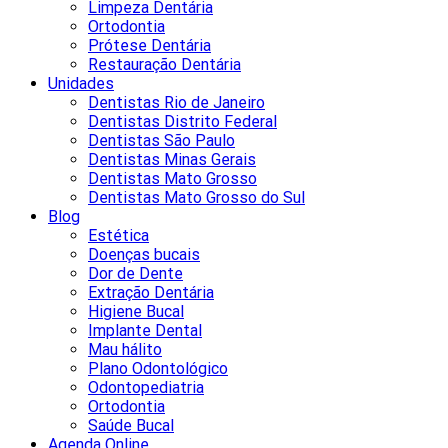
Limpeza Dentária
Ortodontia
Prótese Dentária
Restauração Dentária
Unidades
Dentistas Rio de Janeiro
Dentistas Distrito Federal
Dentistas São Paulo
Dentistas Minas Gerais
Dentistas Mato Grosso
Dentistas Mato Grosso do Sul
Blog
Estética
Doenças bucais
Dor de Dente
Extração Dentária
Higiene Bucal
Implante Dental
Mau hálito
Plano Odontológico
Odontopediatria
Ortodontia
Saúde Bucal
Agenda Online