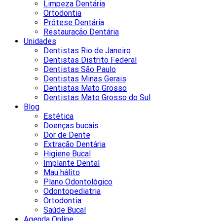
Limpeza Dentária
Ortodontia
Prótese Dentária
Restauração Dentária
Unidades
Dentistas Rio de Janeiro
Dentistas Distrito Federal
Dentistas São Paulo
Dentistas Minas Gerais
Dentistas Mato Grosso
Dentistas Mato Grosso do Sul
Blog
Estética
Doenças bucais
Dor de Dente
Extração Dentária
Higiene Bucal
Implante Dental
Mau hálito
Plano Odontológico
Odontopediatria
Ortodontia
Saúde Bucal
Agenda Online