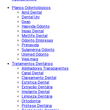
Planos Odontológicos
Amil Dental
Dental Uni
Geap
Hapvida Odonto
Inpao Dental
Metlife Dental
Odonto Empresas
Primavida
Sulamérica Odonto
Unimed Odonto
Veja mais
Tratamentos Dentários
Alinhadores Transparentes
Canal Dental
Clareamento Dental
Estética Dental
Extração Dentária
Implante Dental
Limpeza Dentária
Ortodontia
Prótese Dentária