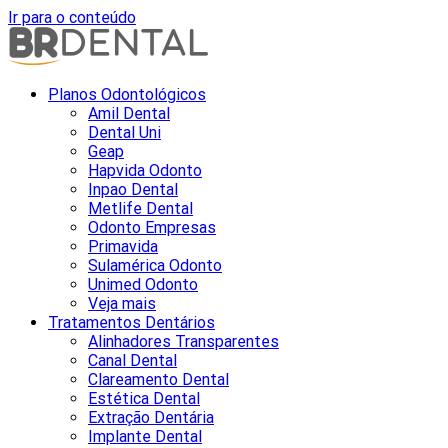
Ir para o conteúdo
Planos Odontológicos
Amil Dental
Dental Uni
Geap
Hapvida Odonto
Inpao Dental
Metlife Dental
Odonto Empresas
Primavida
Sulamérica Odonto
Unimed Odonto
Veja mais
Tratamentos Dentários
Alinhadores Transparentes
Canal Dental
Clareamento Dental
Estética Dental
Extração Dentária
Implante Dental