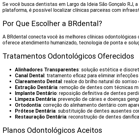
Se você busca dentistas em Largo da Ideia São Gonçalo RJ, a
plataforma, é possível localizar clínicas parceiras com infraes
Por Que Escolher a BRdental?
A BRdental conecta você às melhores clínicas odontológicas d
oferece atendimento humanizado, tecnologia de ponta e solu
Tratamentos Odontológicos Oferecidos
Alinhadores Transparentes
: solução estética e discre
Canal Dental
: tratamento eficaz para eliminar infecçõe
Clareamento Dental
: realce do brilho natural do sorri
Extração Dentária
: remoção de dentes com técnicas mi
Implante Dentário
: reposição definitiva de dentes perd
Limpeza Dentária
: prevenção de cáries e doenças geng
Ortodontia
: correção do alinhamento dentário com apar
Prótese Dentária
: substituição de dentes ausentes co
Restauração Dentária
: reconstrução de dentes danific
Planos Odontológicos Aceitos