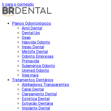
Ir para o conteúdo
Planos Odontológicos
Amil Dental
Dental Uni
Geap
Hapvida Odonto
Inpao Dental
Metlife Dental
Odonto Empresas
Primavida
Sulamérica Odonto
Unimed Odonto
Veja mais
Tratamentos Dentários
Alinhadores Transparentes
Canal Dental
Clareamento Dental
Estética Dental
Extração Dentária
Implante Dental