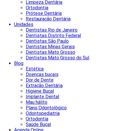
Limpeza Dentária
Ortodontia
Prótese Dentária
Restauração Dentária
Unidades
Dentistas Rio de Janeiro
Dentistas Distrito Federal
Dentistas São Paulo
Dentistas Minas Gerais
Dentistas Mato Grosso
Dentistas Mato Grosso do Sul
Blog
Estética
Doenças bucais
Dor de Dente
Extração Dentária
Higiene Bucal
Implante Dental
Mau hálito
Plano Odontológico
Odontopediatria
Ortodontia
Saúde Bucal
Agenda Online