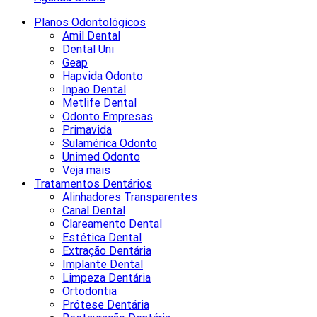
Planos Odontológicos
Amil Dental
Dental Uni
Geap
Hapvida Odonto
Inpao Dental
Metlife Dental
Odonto Empresas
Primavida
Sulamérica Odonto
Unimed Odonto
Veja mais
Tratamentos Dentários
Alinhadores Transparentes
Canal Dental
Clareamento Dental
Estética Dental
Extração Dentária
Implante Dental
Limpeza Dentária
Ortodontia
Prótese Dentária