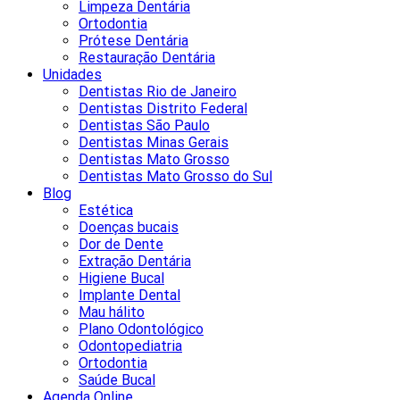
Limpeza Dentária
Ortodontia
Prótese Dentária
Restauração Dentária
Unidades
Dentistas Rio de Janeiro
Dentistas Distrito Federal
Dentistas São Paulo
Dentistas Minas Gerais
Dentistas Mato Grosso
Dentistas Mato Grosso do Sul
Blog
Estética
Doenças bucais
Dor de Dente
Extração Dentária
Higiene Bucal
Implante Dental
Mau hálito
Plano Odontológico
Odontopediatria
Ortodontia
Saúde Bucal
Agenda Online