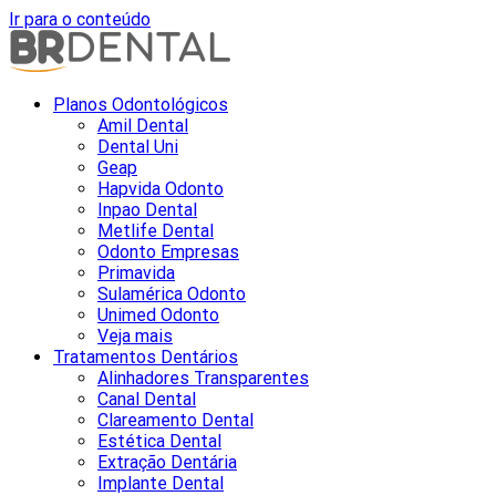
Ir para o conteúdo
Planos Odontológicos
Amil Dental
Dental Uni
Geap
Hapvida Odonto
Inpao Dental
Metlife Dental
Odonto Empresas
Primavida
Sulamérica Odonto
Unimed Odonto
Veja mais
Tratamentos Dentários
Alinhadores Transparentes
Canal Dental
Clareamento Dental
Estética Dental
Extração Dentária
Implante Dental