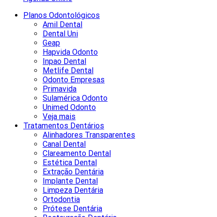
Planos Odontológicos
Amil Dental
Dental Uni
Geap
Hapvida Odonto
Inpao Dental
Metlife Dental
Odonto Empresas
Primavida
Sulamérica Odonto
Unimed Odonto
Veja mais
Tratamentos Dentários
Alinhadores Transparentes
Canal Dental
Clareamento Dental
Estética Dental
Extração Dentária
Implante Dental
Limpeza Dentária
Ortodontia
Prótese Dentária