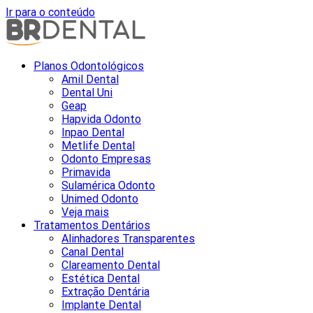
Ir para o conteúdo
Planos Odontológicos
Amil Dental
Dental Uni
Geap
Hapvida Odonto
Inpao Dental
Metlife Dental
Odonto Empresas
Primavida
Sulamérica Odonto
Unimed Odonto
Veja mais
Tratamentos Dentários
Alinhadores Transparentes
Canal Dental
Clareamento Dental
Estética Dental
Extração Dentária
Implante Dental