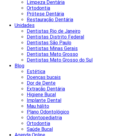
Limpeza Dentária
Ortodontia
Prótese Dentária
Restauração Dentária
Unidades
Dentistas Rio de Janeiro
Dentistas Distrito Federal
Dentistas São Paulo
Dentistas Minas Gerais
Dentistas Mato Grosso
Dentistas Mato Grosso do Sul
Blog
Estética
Doenças bucais
Dor de Dente
Extração Dentária
Higiene Bucal
Implante Dental
Mau hálito
Plano Odontológico
Odontopediatria
Ortodontia
Saúde Bucal
Agenda Online