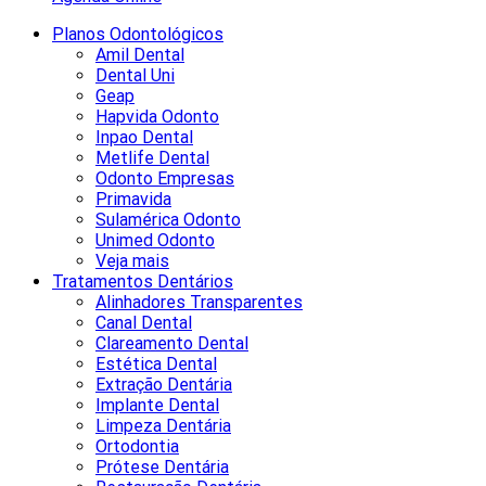
Planos Odontológicos
Amil Dental
Dental Uni
Geap
Hapvida Odonto
Inpao Dental
Metlife Dental
Odonto Empresas
Primavida
Sulamérica Odonto
Unimed Odonto
Veja mais
Tratamentos Dentários
Alinhadores Transparentes
Canal Dental
Clareamento Dental
Estética Dental
Extração Dentária
Implante Dental
Limpeza Dentária
Ortodontia
Prótese Dentária